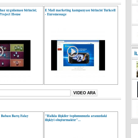
cihaz uygulaması birincisi;
E Mail marketing kampanyası birincisi Turkcell
 Project House
- Euromessage
İ
 Babası Barış Falay
"Halkla ilişkiler toplumunuzla aranızdaki
ilişkiyi oluşturmaktır"...