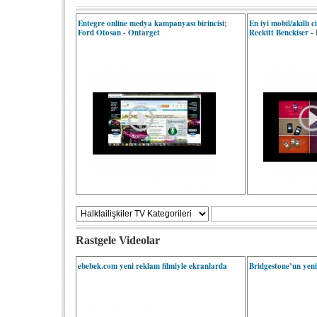
Entegre online medya kampanyası birincisi;
En iyi mobil/akıllı 
Ford Otosan - Ontarget
Reckitt Benckiser -
Rastgele Videolar
ebebek.com yeni reklam filmiyle ekranlarda
Bridgestone’un yeni