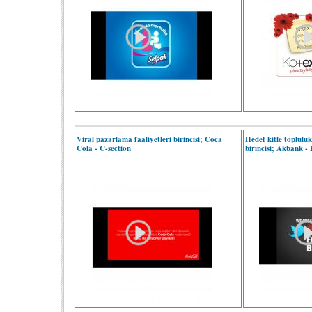
Viral pazarlama faaliyetleri birincisi; Coca
Hedef kitle toplulu
Cola - C-section
birincisi; Akbank -