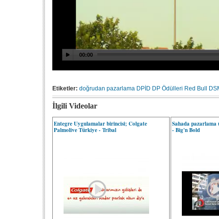
Etiketler:
doğrudan pazarlama
DPİD
DP Ödülleri
Red Bull
DS
İlgili Videolar
Entegre Uygulamalar birincisi; Colgate
Sahada pazarlama u
Palmolive Türkiye - Tribal
- Big'n Bold