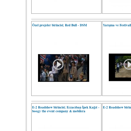
Özel projeler birincisi; Red Bull - DSM
Yarışma ve Festivall
E-2 Roadshow birincisi; Eczacıbaşı İpek Kağıt -
E-2 Roadshow birinc
boogy the event company & mobilera