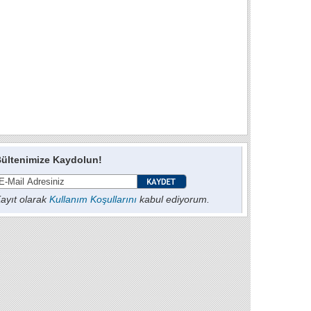
ültenimize Kaydolun!
ayıt olarak
Kullanım Koşullarını
kabul ediyorum.