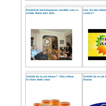
İstanbul'un markalaşmasını Alaeddin Asna'ya
Fuse Tea'nin reklam
sorduk. Bakın neler dedi...
oynuyor?
Youtube'da en çok izlenen 7. Türk reklam
Youtube'da en çok i
Evybaby duble rahat
Danone