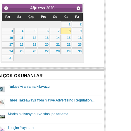
Ağustos
2026
Pzt
Sa
Çrş
Prş
Cu
Ct
Pa
1
2
3
4
5
6
7
8
9
10
11
12
13
14
15
16
17
18
19
20
21
22
23
24
25
26
27
28
29
30
31
N ÇOK OKUNANLAR
Türkiye'yi anlama kılavuzu
Three Takeaways from Native Advertising Regulation...
Marka aktivasyonu ve sinsi pazarlama
İletişim Yayınları