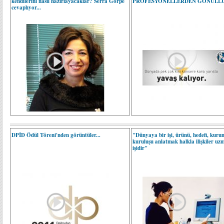
kendilerini nasıl hazırlayacaklar? Serra Görpe
PROFESYONELLERDEN GÖNÜLLÜ
cevaplıyor...
DPİD Ödül Töreni'nden görüntüler...
"Dünyaya bir işi, ürünü, hedefi, kur
kuruluşu anlatmak halkla ilişkiler uz
işidir"