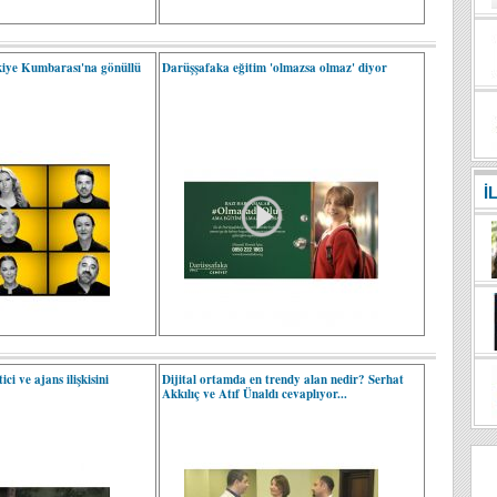
kiye Kumbarası'na gönüllü
Darüşşafaka eğitim 'olmazsa olmaz' diyor
İ
i ve ajans ilişkisini
Dijital ortamda en trendy alan nedir? Serhat
Akkılıç ve Atıf Ünaldı cevaplıyor...