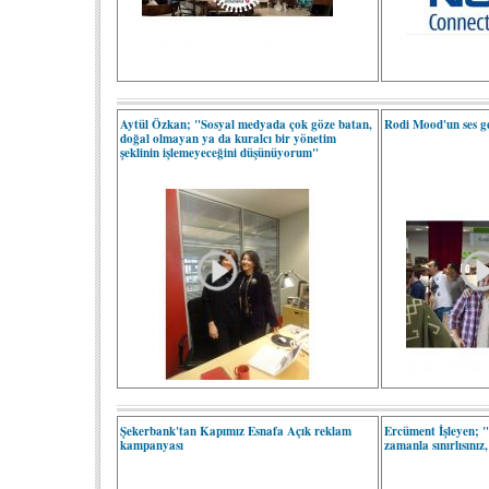
Aytül Özkan; "Sosyal medyada çok göze batan,
Rodi Mood'un ses g
doğal olmayan ya da kuralcı bir yönetim
şeklinin işlemeyeceğini düşünüyorum"
Şekerbank'tan Kapımız Esnafa Açık reklam
Ercüment İşleyen; "
kampanyası
zamanla sınırlısınız,