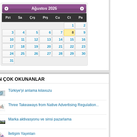
Ağustos
2026
Pzt
Sa
Çrş
Prş
Cu
Ct
Pa
1
2
3
4
5
6
7
8
9
10
11
12
13
14
15
16
17
18
19
20
21
22
23
24
25
26
27
28
29
30
31
N ÇOK OKUNANLAR
Türkiye'yi anlama kılavuzu
Three Takeaways from Native Advertising Regulation...
Marka aktivasyonu ve sinsi pazarlama
İletişim Yayınları