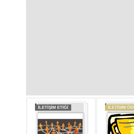
İLETİŞİM ETİĞİ
İLETİŞİM Ö