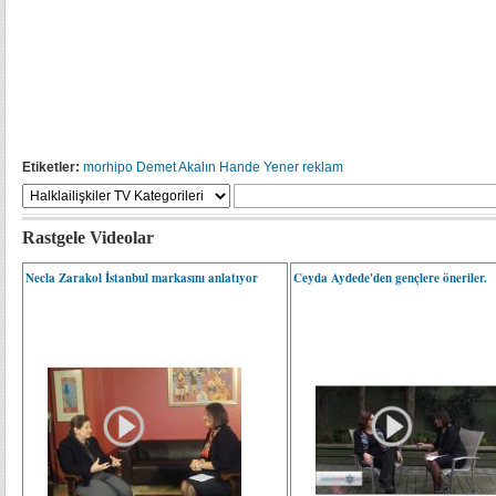
Etiketler:
morhipo
Demet Akalın
Hande Yener
reklam
Rastgele Videolar
Necla Zarakol İstanbul markasını anlatıyor
Ceyda Aydede'den gençlere öneriler.