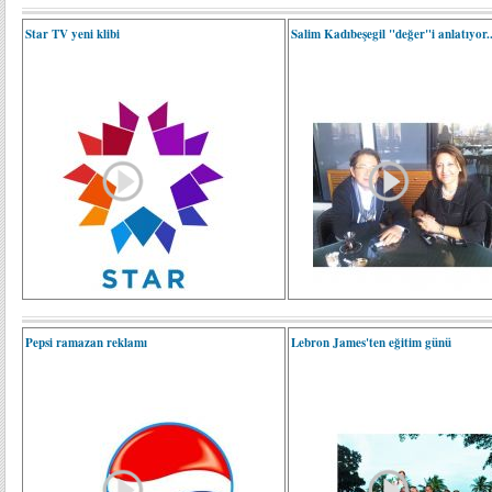
Star TV yeni klibi
Salim Kadıbeşegil "değer"i anlatıyor..
Pepsi ramazan reklamı
Lebron James'ten eğitim günü