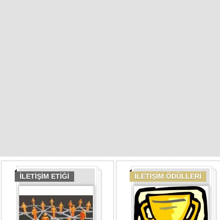
İLETİŞİM ETİĞİ
İLETİŞİM ÖDÜLLERİ