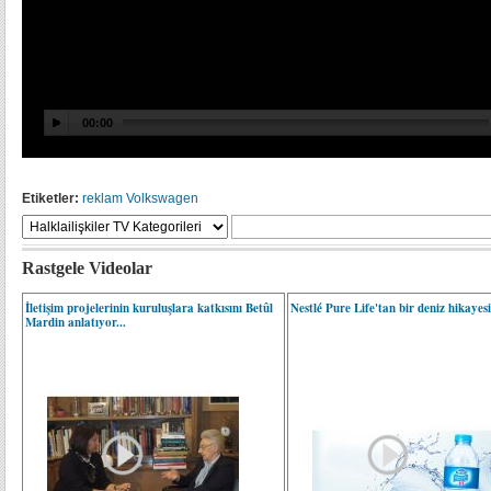
Etiketler:
reklam
Volkswagen
Rastgele Videolar
İletişim projelerinin kuruluşlara katkısını Betûl
Nestlé Pure Life'tan bir deniz hikayes
Mardin anlatıyor...