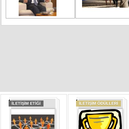
İLETİŞİM ETİĞİ
İLETİŞİM ÖDÜLLERİ