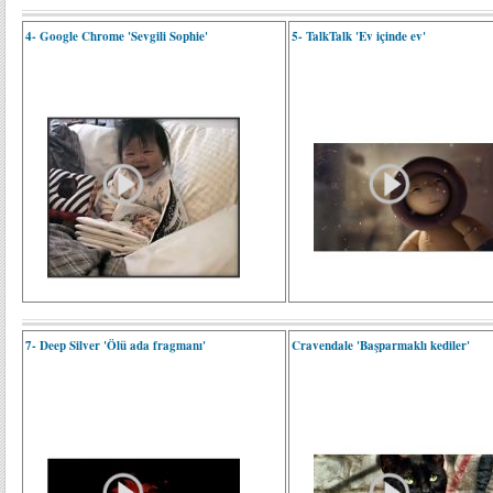
4- Google Chrome 'Sevgili Sophie'
5- TalkTalk 'Ev içinde ev'
7- Deep Silver 'Ölü ada fragmanı'
Cravendale 'Başparmaklı kediler'