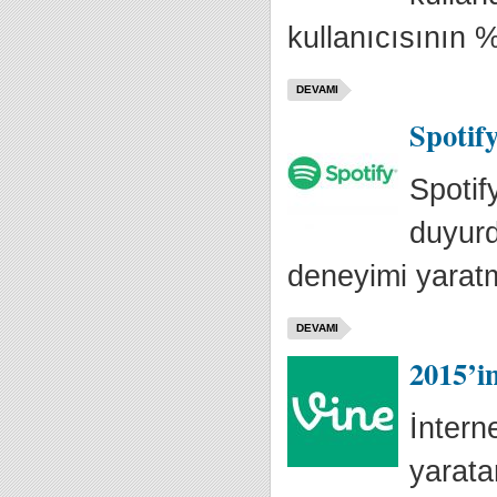
kullanıcısının %
DEVAMI
Spotif
Spotif
duyurd
deneyimi yaratm
DEVAMI
2015’in
İntern
yarata