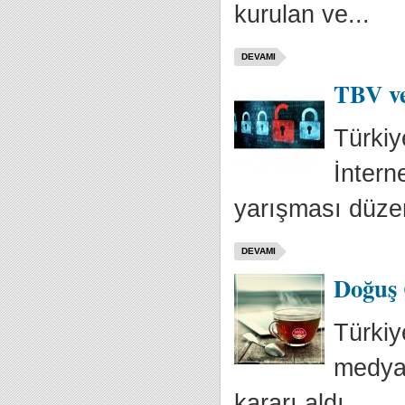
kurulan ve...
DEVAMI
TBV ve
Türkiy
İntern
yarışması düzen
DEVAMI
Doğuş 
Türkiy
medya 
kararı aldı. ...