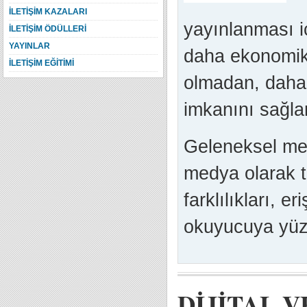
İLETİŞİM KAZALARI
yayınlanması i
İLETİŞİM ÖDÜLLERİ
YAYINLAR
daha ekonomik 
İLETİŞİM EĞİTİMİ
olmadan, daha 
imkanını sağlar
Geleneksel med
medya olarak t
farklılıkları, eri
okuyucuya yüzde
DİJİTAL 