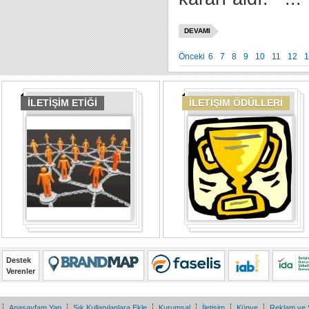
DEVAMI
Önceki
6
7
8
9
10
11
12
1
İLETİŞİM ETİĞİ
İLETİŞİM ÖDÜLLERİ
Destek
Verenler
Anasayfam Yap
Sık Kullanılanlara Ekle
Kurumsal
İletişim
Künye
Reklam ve 