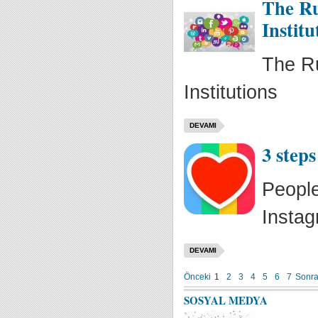
The Ru
Institu
The Ru
Institutions
DEVAMI
3 step
People
Instag
DEVAMI
Önceki
1
2
3
4
5
6
7
Sonra
SOSYAL MEDYA