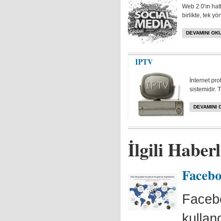
Web 2.0'ın hat
birlikte, tek yö
DEVAMINI OKU
IPTV
İnternet pr
sistemidir. 
DEVAMINI 
İlgili Haber
Facebo
Facebo
kullan