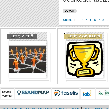
DEVAMI
Önceki
1
2
3
4
5
6
7
8
9
İLETİŞİM ETİĞİ
İLETİŞİM ÖDÜLLERİ
Destek
Verenler
Anasayfam Yap
Sık Kullanılanlara Ekle
Kurumsal
İletişim
Künye
Reklam ve 