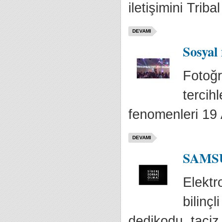
iletişimini Triba
DEVAMI
Sosyal
Fotoğr
tercih
fenomenleri 19 A
DEVAMI
SAMSU
Elektr
bilinçl
dedikodu, taciz,