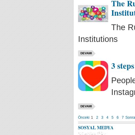
The Ru
Institu
The Ru
Institutions
DEVAMI
3 step
People
Instag
DEVAMI
Önceki
1
2
3
4
5
6
7
Sonra
SOSYAL MEDYA