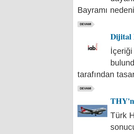
Bayramı nedeniyl
DEVAMI
Dijital
İçeriğ
bulund
tarafından tasar
DEVAMI
THY'ni
Türk H
sonucu