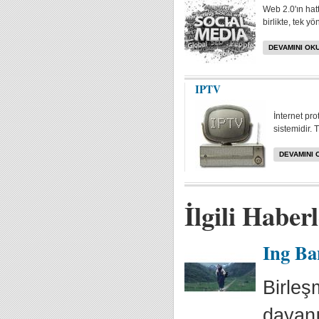
Web 2.0'ın hat
birlikte, tek yö
DEVAMINI OKU
IPTV
İnternet pr
sistemidir. 
DEVAMINI 
İlgili Haber
Ing Ban
Birleş
dayanı