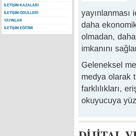
İLETİŞİM KAZALARI
yayınlanması i
İLETİŞİM ÖDÜLLERİ
YAYINLAR
daha ekonomik 
İLETİŞİM EĞİTİMİ
olmadan, daha 
imkanını sağlar
Geleneksel med
medya olarak t
farklılıkları, eri
okuyucuya yüzde
DİJİTAL 