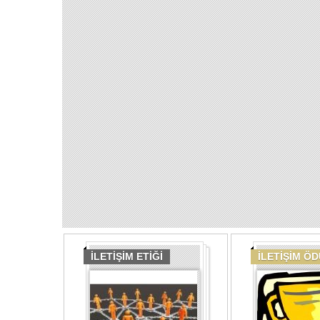
İLETİŞİM ETİĞİ
İLETİŞİM Ö