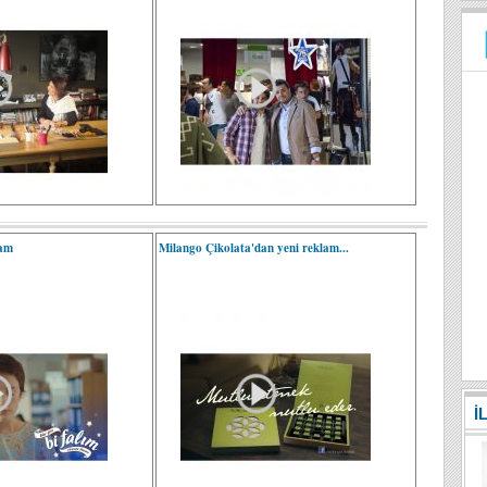
lam
Milango Çikolata'dan yeni reklam...
İ