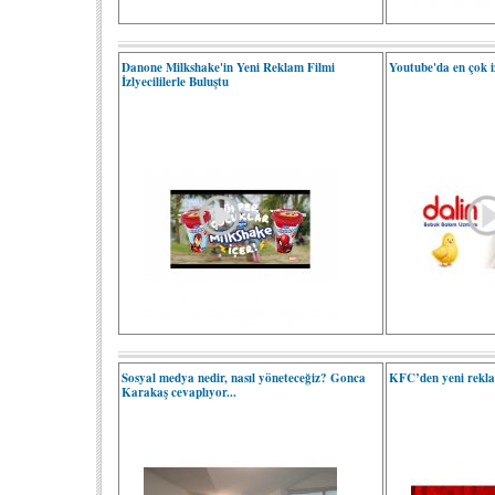
Danone Milkshake'in Yeni Reklam Filmi
Youtube'da en çok i
İzlyecililerle Buluştu
Sosyal medya nedir, nasıl yöneteceğiz? Gonca
KFC’den yeni rekl
Karakaş cevaplıyor...