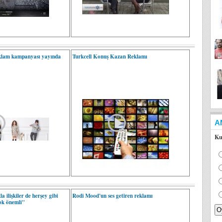
eklam kampanyası yayında
Turkcell Konuş Kazan Reklamı
A
Ku
a ilişkiler de herşey gibi
Rodi Mood'un ses getiren reklamı
çok önemli"