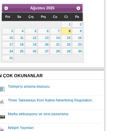
Ağustos
2026
Pzt
Sa
Çrş
Prş
Cu
Ct
Pa
1
2
3
4
5
6
7
8
9
10
11
12
13
14
15
16
17
18
19
20
21
22
23
24
25
26
27
28
29
30
31
N ÇOK OKUNANLAR
Türkiye'yi anlama kılavuzu
Three Takeaways from Native Advertising Regulation...
Marka aktivasyonu ve sinsi pazarlama
İletişim Yayınları