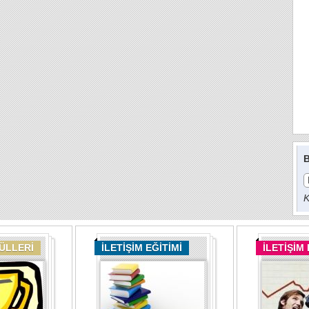
B
K
DÜLLERİ
İLETİŞİM EĞİTİMİ
İLETİŞİM