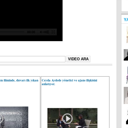
Y
m filminde, duvarı ilk yıkan
Ceyda Aydede yönetici ve ajans ilişkisini
anlatıyor.