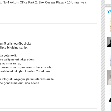
. No:4 Akkom Office Park 2. Blok Cessas Plaza K:10 Ümraniye /
Y
m 5 yıl iş tecrübesi olan,
ilizce bilgisine sahip,
da yetenekli,
ve gelişmeleri takip eden,
ş açısına sahip,
rdinasyon ve organizasyon becerisi olan
rabilecek Müşteri İlişkileri Yönetmeni
fotoğraflı özgeçmişlerini referansları ile
ine göndermelerini rica ederiz