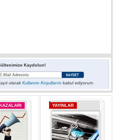
ültenimize Kaydolun!
ayıt olarak
Kullanım Koşullarını
kabul ediyorum.
 KAZALARI
YAYINLAR