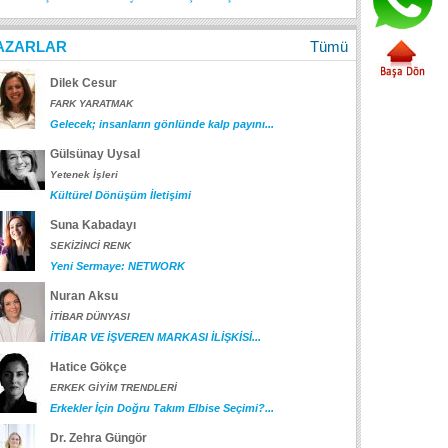
AZARLAR
Tümü
Dilek Cesur
FARK YARATMAK
Gelecek; insanların gönlünde kalp payını...
Gülsünay Uysal
Yetenek İşleri
Kültürel Dönüşüm İletişimi
Suna Kabadayı
SEKİZİNCİ RENK
Yeni Sermaye: NETWORK
Nuran Aksu
İTİBAR DÜNYASI
İTİBAR VE İŞVEREN MARKASI İLİŞKİSİ...
Hatice Gökçe
ERKEK GİYİM TRENDLERİ
Erkekler İçin Doğru Takım Elbise Seçimi?...
Dr. Zehra Güngör