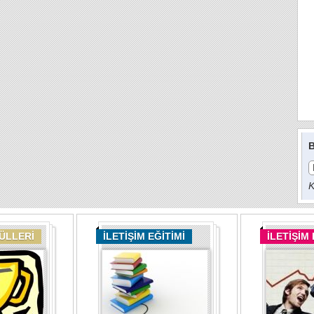
B
K
DÜLLERİ
İLETİŞİM EĞİTİMİ
İLETİŞİM