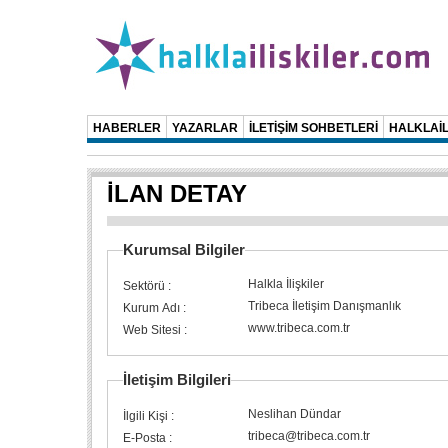
HABERLER
YAZARLAR
İLETİŞİM SOHBETLERİ
HALKLAİL
İLAN DETAY
Kurumsal Bilgiler
Halkla İlişkiler
Sektörü :
Tribeca İletişim Danışmanlık
Kurum Adı :
www.tribeca.com.tr
Web Sitesi :
İletişim Bilgileri
Neslihan Dündar
İlgili Kişi :
tribeca@tribeca.com.tr
E-Posta :