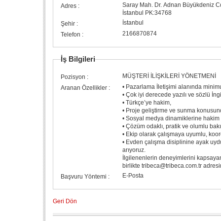
Saray Mah. Dr. Adnan Büyükdeniz Cd
Adres :
İstanbul PK:34768
İstanbul
Şehir :
2166870874
Telefon :
İş Bilgileri
MÜŞTERİ İLİŞKİLERİ YÖNETMENİ
Pozisyon :
• Pazarlama İletişimi alanında minimu
Aranan Özellikler :
• Çok iyi derecede yazılı ve sözlü İng
• Türkçe’ye hakim,
• Proje geliştirme ve sunma konusun
• Sosyal medya dinamiklerine hakim 
• Çözüm odaklı, pratik ve olumlu bakı
• Ekip olarak çalışmaya uyumlu, koo
• Evden çalışma disiplinine ayak uydu
arıyoruz.
İlgilenenlerin deneyimlerini kapsayan 
birlikte tribeca@tribeca.com.tr adres
E-Posta
Başvuru Yöntemi :
Geri Dön