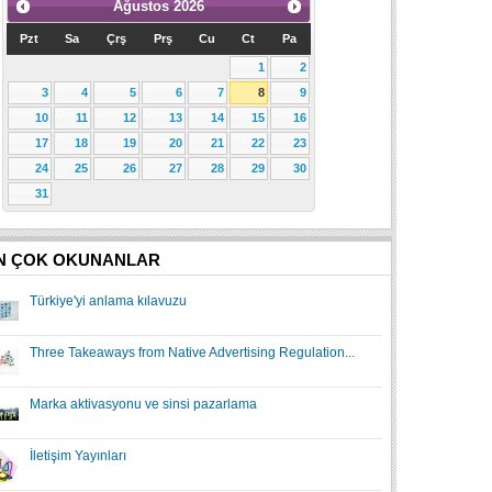
Ağustos
2026
Pzt
Sa
Çrş
Prş
Cu
Ct
Pa
1
2
3
4
5
6
7
8
9
10
11
12
13
14
15
16
17
18
19
20
21
22
23
24
25
26
27
28
29
30
31
N ÇOK OKUNANLAR
Türkiye'yi anlama kılavuzu
Three Takeaways from Native Advertising Regulation...
Marka aktivasyonu ve sinsi pazarlama
İletişim Yayınları