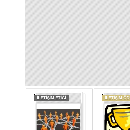
İLETİŞİM ETİĞİ
İLETİŞİM Ö