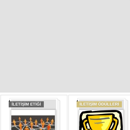
İLETİŞİM ETİĞİ
İLETİŞİM ÖDÜLLERİ