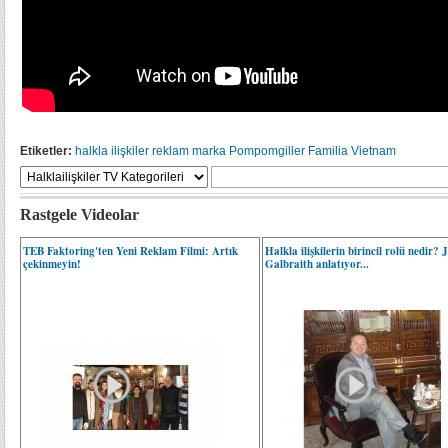
Etiketler:
halkla ilişkiler
reklam
marka
Pompomgiller
Familia
Vietnam
Rastgele Videolar
TEB Faktoring'ten Yeni Reklam Filmi: Artık
Halkla ilişkilerin birincil rolü nedir?
çekinmeyin!
Galbraith anlatıyor...