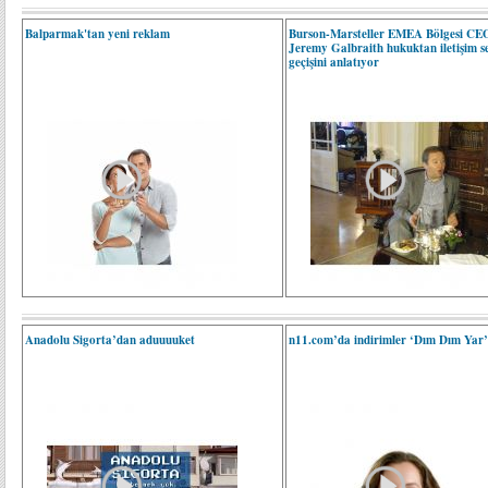
Balparmak'tan yeni reklam
Burson-Marsteller EMEA Bölgesi CE
Jeremy Galbraith hukuktan iletişim s
geçişini anlatıyor
Anadolu Sigorta’dan aduuuuket
n11.com’da indirimler ‘Dım Dım Yar’