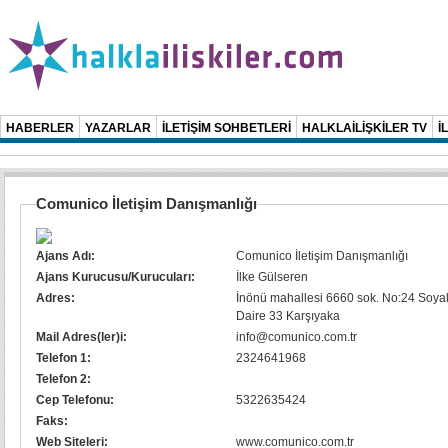
HABERLER
YAZARLAR
İLETİŞİM SOHBETLERİ
HALKLAİLİŞKİLER TV
İ
Comunico İletişim Danışmanlığı
Ajans Adı:
Comunico İletişim Danışmanlığı
Ajans Kurucusu/Kurucuları:
İlke Gülseren
Adres:
İnönü mahallesi 6660 sok. No:24 Soyak
Daire 33 Karşıyaka
Mail Adres(ler)i:
info@comunico.com.tr
Telefon 1:
2324641968
Telefon 2:
Cep Telefonu:
5322635424
Faks:
Web Siteleri:
www.comunico.com.tr