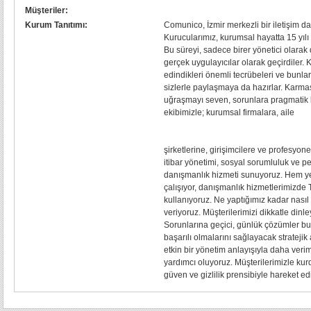
Müşteriler:
Kurum Tanıtımı:
Comunico, İzmir merkezli bir iletişim da
Kurucularımız, kurumsal hayatta 15 yılı 
Bu süreyi, sadece birer yönetici olarak 
gerçek uygulayıcılar olarak geçirdiler.
edindikleri önemli tecrübeleri ve bunlar
sizlerle paylaşmaya da hazırlar. Karmaş
uğraşmayı seven, sorunlara pragmatik 
ekibimizle; kurumsal firmalara, aile
şirketlerine, girişimcilere ve profesyon
itibar yönetimi, sosyal sorumluluk ve p
danışmanlık hizmeti sunuyoruz. Hem ye
çalışıyor, danışmanlık hizmetlerimizde T
kullanıyoruz. Ne yaptığımız kadar nası
veriyoruz. Müşterilerimizi dikkatle dinl
Sorunlarına geçici, günlük çözümler b
başarılı olmalarını sağlayacak stratejik 
etkin bir yönetim anlayışıyla daha verim
yardımcı oluyoruz. Müşterilerimizle ku
güven ve gizlilik prensibiyle hareket ed