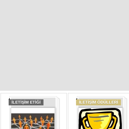
İLETİŞİM ETİĞİ
İLETİŞİM ÖDÜLLERİ