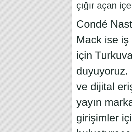
çığır açan içe
Condé Nast 
Mack ise iş 
için Turkuv
duyuyoruz. 
ve dijital er
yayın markas
girişimler i