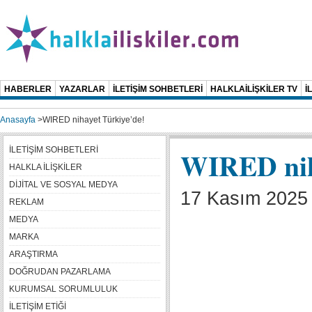
HABERLER
YAZARLAR
İLETİŞİM SOHBETLERİ
HALKLAİLİŞKİLER TV
İ
Anasayfa
>
WIRED nihayet Türkiye’de!
İLETİŞİM SOHBETLERİ
WIRED nih
HALKLA İLİŞKİLER
DİJİTAL VE SOSYAL MEDYA
17 Kasım 2025 
REKLAM
MEDYA
MARKA
ARAŞTIRMA
DOĞRUDAN PAZARLAMA
KURUMSAL SORUMLULUK
İLETİŞİM ETİĞİ