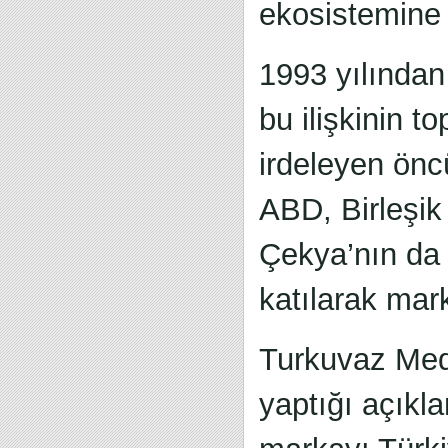
ekosistemine 
1993 yılından
bu ilişkinin t
irdeleyen önc
ABD, Birleşik
Çekya’nın da 
katılarak mar
Turkuvaz Med
yaptığı açıkl