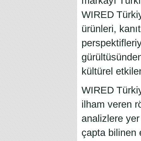
markayı Türk
WIRED Türkiye 
ürünleri, kanı
perspektifler
gürültüsünden
kültürel etkil
WIRED Türkiye;
ilham veren r
analizlere ye
çapta bilinen 