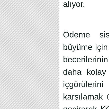
alıyor.
Ödeme sist
büyüme için 
becerilerini
daha kolay 
içgörülerin
karşılamak ü