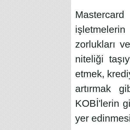
Mastercard
işletmeleri
zorlukları v
niteliği taş
etmek, kredi
artırmak gi
KOBİ'lerin g
yer edinmes