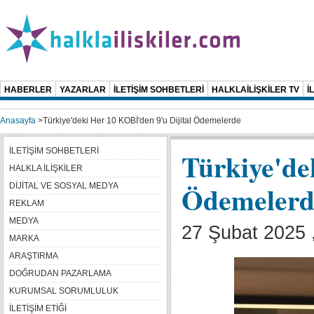
HABERLER
YAZARLAR
İLETİŞİM SOHBETLERİ
HALKLAİLİŞKİLER TV
İ
Anasayfa
>
Türkiye'deki Her 10 KOBİ'den 9'u Dijital Ödemelerde
İLETİŞİM SOHBETLERİ
Türkiye'de
HALKLA İLİŞKİLER
Ödemelerd
DİJİTAL VE SOSYAL MEDYA
REKLAM
MEDYA
27 Şubat 2025 
MARKA
ARAŞTIRMA
DOĞRUDAN PAZARLAMA
KURUMSAL SORUMLULUK
İLETİŞİM ETİĞİ