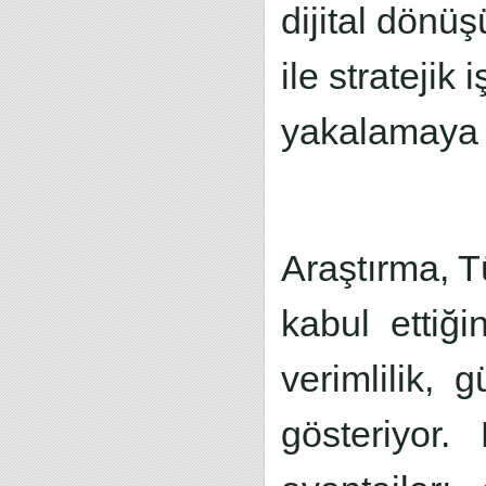
dijital dönüş
ile stratejik
yakalamaya 
Araştırma, T
kabul ettiği
verimlilik, g
gösteriyor.