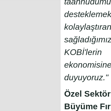
taahhüdümüz
desteklemekt
kolaylaştıra
sağladığımı
KOBİ'lerin 
ekonomisine
duyuyoruz."
Özel Sektör 
Büyüme Fırs