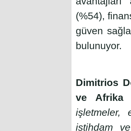
avantajları 
(%54), finan
güven sağla
bulunuyor.
Dimitrios 
ve Afrika 
işletmeler, 
istihdam ve 