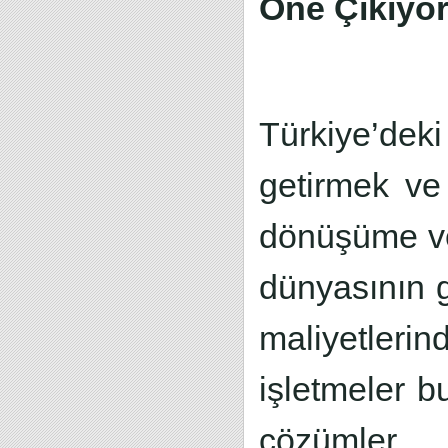
Öne Çıkıyo
Türkiye’dek
getirmek ve
dönüşüme ve 
dünyasının 
maliyetleri
işletmeler b
çözümler g