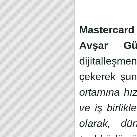
Mastercar
Avşar Gür
dijitalleşme
çekerek şun
ortamına hız
ve iş birlikl
olarak, d