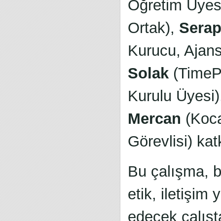
Öğretim Üyes
Ortak),
Serap
Kurucu, Ajan
Solak
(TimeP
Kurulu Üyesi)
Mercan
(Koca
Görevlisi) kat
Bu çalışma, b
etik, iletişim
edecek çalışta