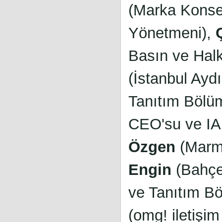
(Marka Kons
Yönetmeni),
Basın ve Halkl
(İstanbul Aydı
Tanıtım Bölü
CEO'su ve IA
Özgen
(Marma
Engin
(Bahçeş
ve Tanıtım B
(omg! iletişi