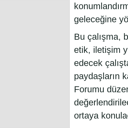
konumlandırma
geleceğine yö
Bu çalışma, b
etik, iletişim
edecek çalışt
paydaşların ka
Forumu düzenl
değerlendiril
ortaya konula