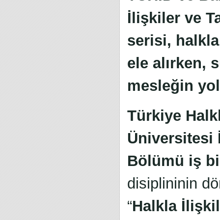
İlişkiler ve 
serisi, halkl
ele alırken,
mesleğin yol
Türkiye Halk
Üniversitesi 
Bölümü iş bir
disiplininin 
“
Halkla İlişk