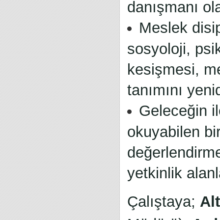
danışmanı ola
Meslek disip
sosyoloji, psik
kesişmesi, me
tanımını yeni
Geleceğin il
okuyabilen bi
değerlendirme
yetkinlik alan
Çalıştaya;
Al