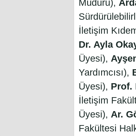
Müdürü),
Ard
Sürdürülebilirl
İletişim Kıd
Dr. Ayla Oka
Üyesi),
Ayşen
Yardımcısı),
Üyesi),
Prof.
İletişim Fakül
Üyesi),
Ar. G
Fakültesi Halk