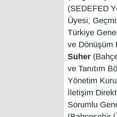
(SEDEFED Yön
Üyesi, Geçm
Türkiye Gene
ve Dönüşüm Hi
Suher
(Bahçeş
ve Tanıtım B
Yönetim Kuru
İletişim Direk
Sorumlu Gene
(Bahçeşehir Ün