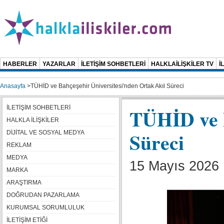
HABERLER
YAZARLAR
İLETİŞİM SOHBETLERİ
HALKLAİLİŞKİLER TV
İ
Anasayfa
>
TÜHİD ve Bahçeşehir Üniversitesi'nden Ortak Akıl Süreci
İLETİŞİM SOHBETLERİ
TÜHİD ve B
HALKLA İLİŞKİLER
Süreci
DİJİTAL VE SOSYAL MEDYA
REKLAM
MEDYA
15 Mayıs 2026 
MARKA
ARAŞTIRMA
DOĞRUDAN PAZARLAMA
KURUMSAL SORUMLULUK
İLETİŞİM ETİĞİ