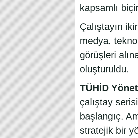
kapsamlı biçi
Çalıştayın ik
medya, teknol
görüşleri alı
oluşturuldu.
TÜHİD Yönet
çalıştay seri
başlangıç. Ama
stratejik bir