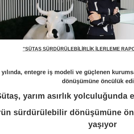
“SÜTAŞ SÜRDÜRÜLEBİLİRLİK İLERLEME RAP
 yılında, entegre iş modeli ve güçlenen kurumsa
dönüşümüne öncülük edi
Sütaş, yarım asırlık yolculuğunda 
rün sürdürülebilir dönüşümüne ö
yaşıyor