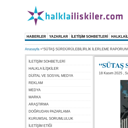
HABERLER
YAZARLAR
İLETİŞİM SOHBETLERİ
HALKLAİL
Anasayfa
>
“SÜTAŞ SÜRDÜRÜLEBİLİRLİK İLERLEME RAPORUNU
İLETİŞİM SOHBETLERİ
“SÜTAŞ
HALKLA İLİŞKİLER
18 Kasım 2025 , Sa
DİJİTAL VE SOSYAL MEDYA
REKLAM
MEDYA
MARKA
ARAŞTIRMA
DOĞRUDAN PAZARLAMA
KURUMSAL SORUMLULUK
İLETİŞİM ETİĞİ