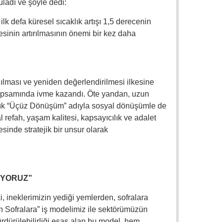
uladı ve şöyle dedi:
lk defa küresel sıcaklık artışı 1,5 derecenin
tesinin artırılmasının önemi bir kez daha
anılması ve yeniden değerlendirilmesi ilkesine
kapsamında ivme kazandı. Öte yandan, uzun
artık “Üçüz Dönüşüm” adıyla sosyal dönüşümle de
l refah, yaşam kalitesi, kapsayıcılık ve adalet
esinde stratejik bir unsur olarak
İYORUZ”
ki, ineklerimizin yediği yemlerden, sofralara
en Sofralara” iş modelimiz ile sektörümüzün
rdürülebilirliği esas alan bu model, hem