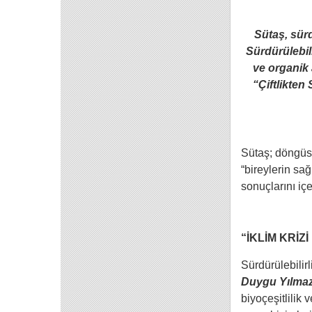
Sütaş, sürd
Sürdürülebil
ve organik 
“Çiftlikten
Sütaş; döngüsel
“bireylerin sa
sonuçlarını iç
“İKLİM KRİZ
Sürdürülebilir
Duygu Yılmaz
biyoçeşitlilik 