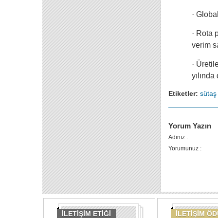
·
Global
·
Rota p
verim s
·
Üretil
yılında
Etiketler:
sütaş
Yorum Yazın
Adınız :
Yorumunuz :
İLETİŞİM ETİĞİ
İLETİŞİM Ö