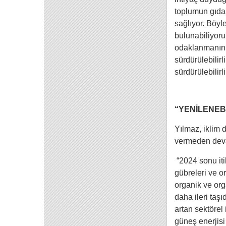
toplumun gıda 
sağlıyor. Böyl
bulunabiliyoruz
odaklanmanın g
sürdürülebilir
sürdürülebilir
“YENİLENEB
Yılmaz, iklim 
vermeden devam 
“2024 sonu itib
gübreleri ve or
organik ve orga
daha ileri taş
artan sektörel
güneş enerjisi