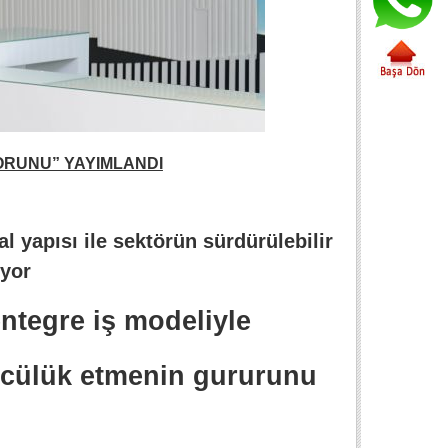
ORUNU” YAYIMLANDI
l yapısı ile sektörün sürdürülebilir
yor
entegre iş modeliyle
ncülük etmenin gururunu