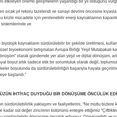
ini etkileyen önemli gelişmelerin yaşandığı bir yıl olduğunu vurg
en sıcak yıl rekoru tazelendi ve sanayi devrimi öncesine kıyasla i
 Bu krizle mücadele için yenilenebilir enerji kaynaklarının kapasi
a sistemlerinde ve
 biyolojik kaynakların sürdürülebilir bir şekilde üretilmesi, kull
sel biyoekonomi tartışmaları Avrupa Birliği Yeşil Mutabakatı 
z Dönüşüm” olarak gündemde yer alan yeşil ve dijital dönüşüm, 
syal boyut artık sadece etik bir sorumluluk olarak değil, toplumsa
lkeler boyutunda da sürdürülebilirliğin başarıyla hayata geçirilm
eye başlandı.”
ÜZÜN İHTİYAÇ DUYDUĞU BİR DÖNÜŞÜME ÖNCÜLÜK ED
n sürdürülebilirlik yaklaşımı ve faaliyetlerini, “Ne mutlu bizlere 
e kadar süt değer zincirinin bütününü entegre ettiğimiz “Çiftlikt
u sürdürülebilir dönüşüme öncülük ediyoruz. Döngüselliği ve sü