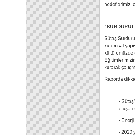
hedeflerimizi 
“SÜRDÜRÜLE
Sütaş Sürdürül
kurumsal yapıy
kültürümüzde d
Eğitimlerimiz
kurarak çalışm
Raporda dikka
·
Sütaş’
oluşan 
·
Enerji
·
2020 y