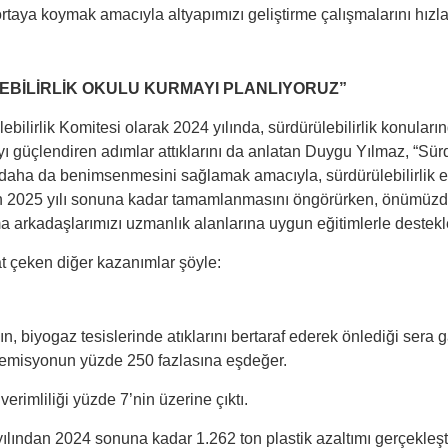
ortaya koymak amacıyla altyapımızı geliştirme çalışmalarını hızla
BİLİRLİK OKULU KURMAYI PLANLIYORUZ”
ebilirlik Komitesi olarak 2024 yılında, sürdürülebilirlik konula
ı güçlendiren adımlar attıklarını da anlatan Duygu Yılmaz, “Sürd
aha da benimsenmesini sağlamak amacıyla, sürdürülebilirlik eği
in 2025 yılı sonuna kadar tamamlanmasını öngörürken, önümüzdek
a arkadaşlarımızı uzmanlık alanlarına uygun eğitimlerle destekl
t çeken diğer kazanımlar şöyle:
ın, biyogaz tesislerinde atıklarını bertaraf ederek önlediği sera 
emisyonun yüzde 250 fazlasına eşdeğer.
 verimliliği yüzde 7’nin üzerine çıktı.
ılından 2024 sonuna kadar 1.262 ton plastik azaltımı gerçekleştir