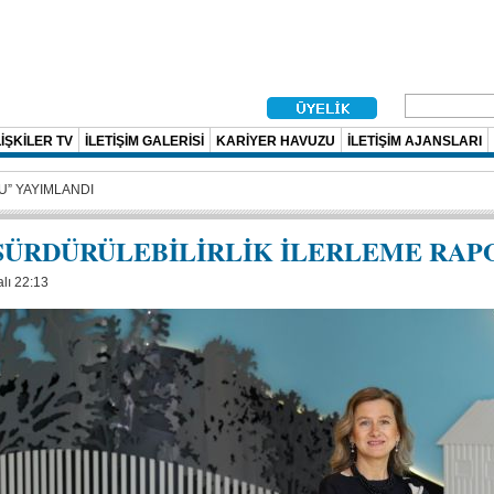
İŞKİLER TV
İLETİŞİM GALERİSİ
KARİYER HAVUZU
İLETİŞİM AJANSLARI
” YAYIMLANDI
 SÜRDÜRÜLEBİLİRLİK İLERLEME RAP
lı 22:13