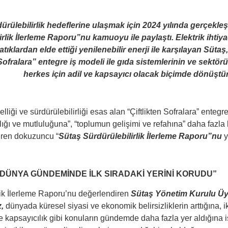
ürülebilirlik hedeflerine ulaşmak için 2024 yılında gerçekleş
irlik İlerleme Raporu”nu kamuoyu ile paylaştı. Elektrik ihtiy
atıklardan
elde ettiği yenilenebilir enerji ile karşılayan Süta
 Sofralara” entegre iş modeli ile gıda sistemlerinin ve sektör
herkes için adil ve kapsayıcı olacak biçimde dönüştü
liği ve sürdürülebilirliği esas alan “Çiftlikten Sofralara” entegre
ğlığı ve mutluluğuna”, “toplumun gelişimi ve refahına” daha fazla
eren dokuzuncu “
Sütaş Sürdürülebilirlik İlerleme Raporu”nu
y
İ DÜNYA GÜNDEMİNDE İLK SIRADAKİ YERİNİ KORUDU”
lik İlerleme Raporu’nu değerlendiren
Sütaş Yönetim Kurulu Üye
,
dünyada küresel siyasi ve ekonomik belirsizliklerin arttığına, i
ve kapsayıcılık gibi konuların gündemde daha fazla yer aldığına işar