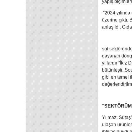
yapış biçimler
“2024 yılında 
üzerine çıktı.
anlaşıldı. Gıd
süt sektöründe
dayanan döngü
yıllardır “İki
bütünleşti. So
gibi en temel i
değerlendirilm
“SEKTÖRÜM
Yılmaz, Sütaş’ı
ulaşan ürünler
ihtiyaç duyduğ