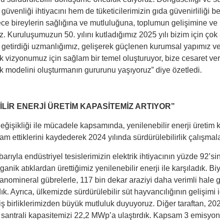
güvenliği ihtiyacını hem de tüketicilerimizin gıda güvenirliliği b
ece bireylerin sağlığına ve mutluluğuna, toplumun gelişimine ve r
. Kuruluşumuzun 50. yılını kutladığımız 2025 yılı bizim için çok a
etirdiği uzmanlığımız, gelişerek güçlenen kurumsal yapımız ve s
lik vizyonumuz için sağlam bir temel oluşturuyor, bize cesaret ve
lik modelini oluşturmanın gururunu yaşıyoruz” diye özetledi.
İLİR ENERJİ ÜRETİM KAPASİTEMİZ ARTIYOR”
değişikliği ile mücadele kapsamında, yenilenebilir enerji üretim k
ettiklerini kaydederek 2024 yılında sürdürülebilirlik çalışmaları 
arıyla endüstriyel tesislerimizin elektrik ihtiyacının yüzde 92’sini
ganik atıklardan ürettiğimiz yenilenebilir enerji ile karşıladık. Bi
nomineral gübrelerle, 117 bin dekar araziyi daha verimli hale getir
ıdık. Ayrıca, ülkemizde sürdürülebilir süt hayvancılığının gelişim
 iş birliklerimizden büyük mutluluk duyuyoruz. Diğer taraftan, 
 santrali kapasitemizi 22,2 MWp’a ulaştırdık. Kapsam 3 emisyonla