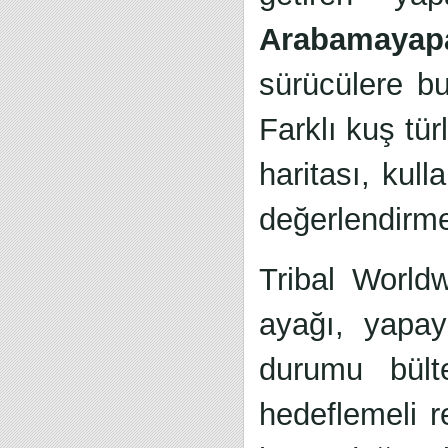
Arabamayapa
sürücülere bul
Farklı kuş tür
haritası, kull
değerlendirme
Tribal Worldw
ayağı, yapay
durumu bült
hedeflemeli r