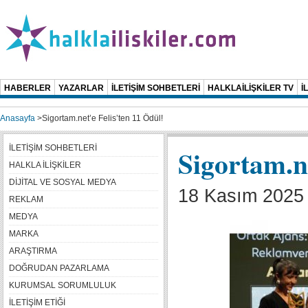
HABERLER
YAZARLAR
İLETİŞİM SOHBETLERİ
HALKLAİLİŞKİLER TV
İ
Anasayfa
>
Sigortam.net’e Felis’ten 11 Ödül!
İLETİŞİM SOHBETLERİ
Sigortam.ne
HALKLA İLİŞKİLER
DİJİTAL VE SOSYAL MEDYA
18 Kasım 2025 
REKLAM
MEDYA
MARKA
ARAŞTIRMA
DOĞRUDAN PAZARLAMA
KURUMSAL SORUMLULUK
İLETİŞİM ETİĞİ