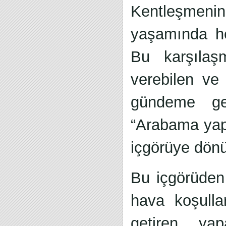
Kentleşmenin
yaşamında he
Bu karşılaş
verebilen ve
gündeme geti
“Arabama yapa
içgörüye dön
Bu içgörüden 
hava koşullar
getiren yap