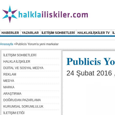
HABERLER
YAZARLAR
İLETİŞİM SOHBETLERİ
HALKLAİLİŞKİLER TV
İ
Anasayfa
>
Publicis Yorum'a yeni markalar
İLETİŞİM SOHBETLERİ
Publicis Y
HALKLA İLİŞKİLER
DİJİTAL VE SOSYAL MEDYA
24 Şubat 2016 
REKLAM
MEDYA
MARKA
ARAŞTIRMA
DOĞRUDAN PAZARLAMA
KURUMSAL SORUMLULUK
İLETİŞİM ETİĞİ