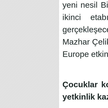
yeni nesil B
ikinci eta
gerçekleşec
Mazhar Çelik
Europe etkin
Çocuklar k
yetkinlik k