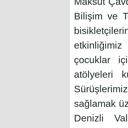
Maksut Çavd
Bilişim ve 
bisikletçile
etkinliğimi
çocuklar iç
atölyeleri
Sürüşlerimi
sağlamak üz
Denizli Val