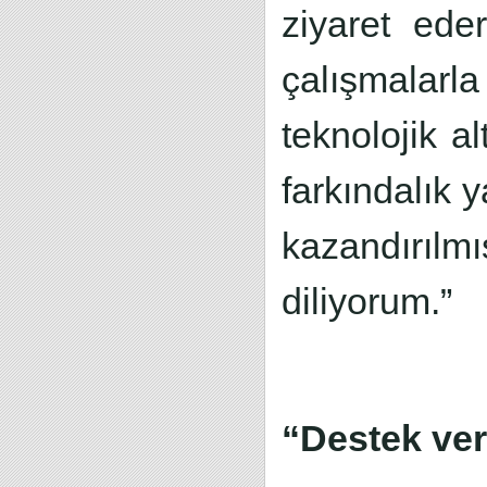
ziyaret ede
çalışmalarl
teknolojik al
farkındalık 
kazandırıl
diliyorum.”
“Destek ver