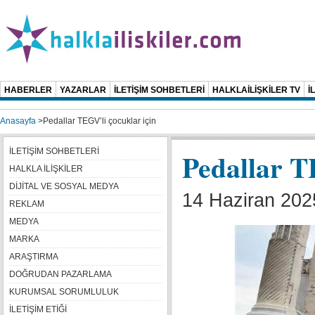
HABERLER
YAZARLAR
İLETİŞİM SOHBETLERİ
HALKLAİLİŞKİLER TV
İ
Anasayfa
>
Pedallar TEGV’li çocuklar için
İLETİŞİM SOHBETLERİ
Pedallar T
HALKLA İLİŞKİLER
DİJİTAL VE SOSYAL MEDYA
14 Haziran 202
REKLAM
MEDYA
MARKA
ARAŞTIRMA
DOĞRUDAN PAZARLAMA
KURUMSAL SORUMLULUK
İLETİŞİM ETİĞİ