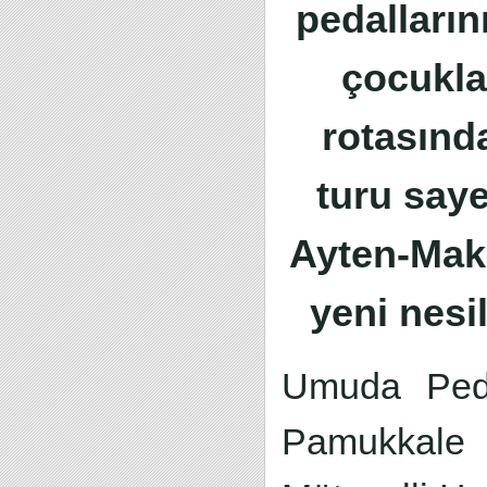
pedalların
çocukla
rotasınd
turu say
Ayten-Mak
yeni nesi
Umuda Peda
Pamukkale B