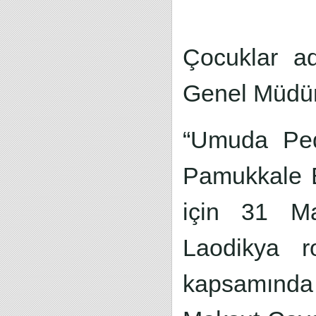
Çocuklar ad
Genel Müdürü
“Umuda Peda
Pamukkale Bi
için 31 Ma
Laodikya r
kapsamında