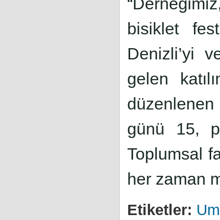
“Derneğimiz
bisiklet fes
Denizli’yi 
gelen katıl
düzenlenen 
günü 15, pa
Toplumsal fa
her zaman m
Etiketler:
Umu