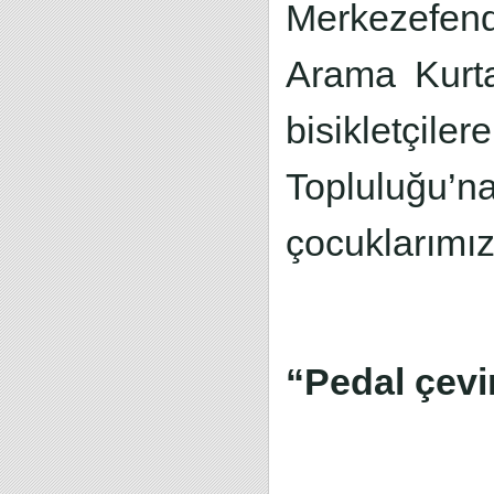
Merkezefend
Arama Kurta
bisikletçile
Topluluğu
çocuklarımız
“Pedal çev