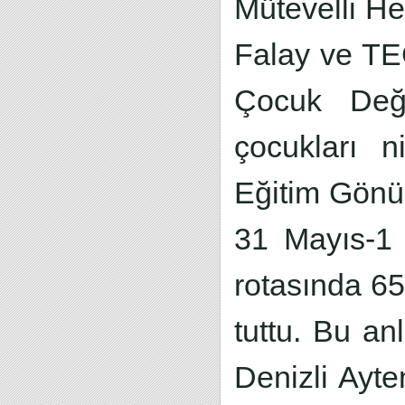
Mütevelli He
Falay ve TEG
Çocuk Değiş
çocukları n
Eğitim Gönül
31 Mayıs-1 
rotasında 65
tuttu. Bu an
Denizli Ayt