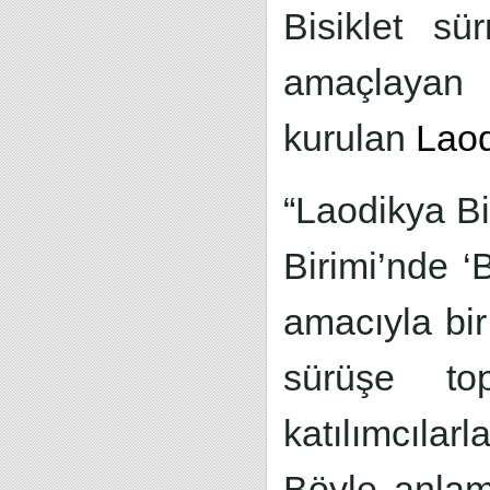
Bisiklet s
amaçlayan b
kurulan
Laod
“Laodikya Bi
Birimi’nde ‘
amacıyla bir
sürüşe to
katılımcılar
Böyle anlam