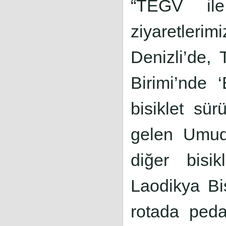
“TEGV ile
ziyaretlerim
Denizli’de,
Birimi’nde 
bisiklet sür
gelen Umuda
diğer bisik
Laodikya Bis
rotada pedal