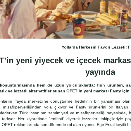
Yollarda Herkesin Favori Lezzeti: 
’in yeni yiyecek ve içecek markası
yayında
 koşuşturmasında hem de uzun yolculuklarda; fırın ürünleri, sa
atik ve lezzetli alternatifler sunan OPET’in yeni markası Fasty için 
nlarını ‘fayda merkezi’ne dönüştürme hedefinin bir yansıması olan 
 misafirperverliğinden yola çıkıyor ve Fasty ürünlerini bir İtalyan t
keşfederken Türk insanının samimiyeti ve misafirperverliği sayesinde
 tadıyor. Her ziyaretinde “enfesti” diyerek lezzetleri takipçileriyle p
 OPET reklamlarında son dönemde rol alan oyuncu Ege Erkal keyifli bir 