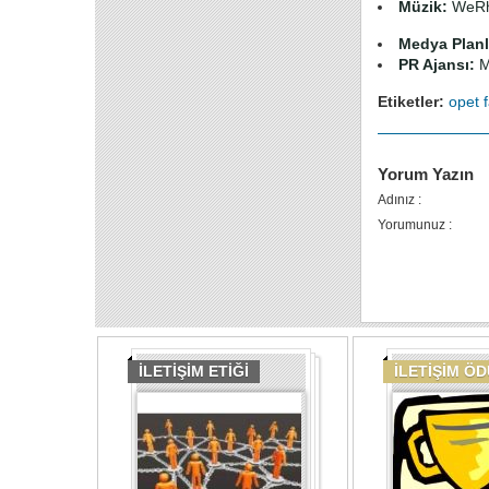
Müzik:
WeRh
Medya Planl
PR Ajansı:
ME
Etiketler:
opet
Yorum Yazın
Adınız :
Yorumunuz :
İLETİŞİM ETİĞİ
İLETİŞİM Ö