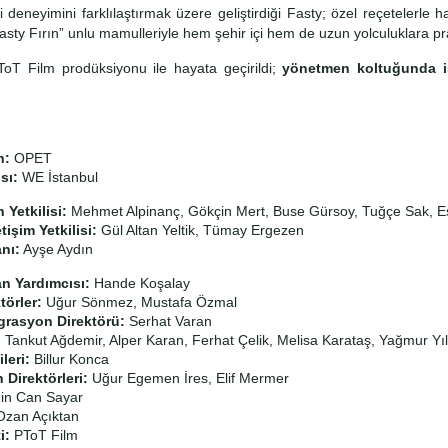
 deneyimini farklılaştırmak üzere geliştirdiği Fasty; özel reçetelerle
asty Fırın” unlu mamulleriyle hem şehir içi hem de uzun yolculuklara prat
ToT Film prodüksiyonu ile hayata geçirildi;
yönetmen koltuğunda 
.
n:
OPET
sı:
WE İstanbul
Yetkilisi:
Mehmet Alpinanç, Gökçin Mert, Buse Gürsoy, Tuğçe Sak, E
tişim Yetkilisi:
Gül Altan Yeltik, Tümay Ergezen
nı:
Ayşe Aydın
n Yardımcısı:
Hande Koşalay
törler:
Uğur Sönmez, Mustafa Özmal
grasyon Direktörü:
Serhat Varan
:
Tankut Ağdemir, Alper Karan, Ferhat Çelik, Melisa Karataş, Yağmur Y
ileri:
Billur Konca
Direktörleri:
Uğur Egemen İres, Elif Mermer
n Can Sayar
zan Açıktan
i:
PToT Film