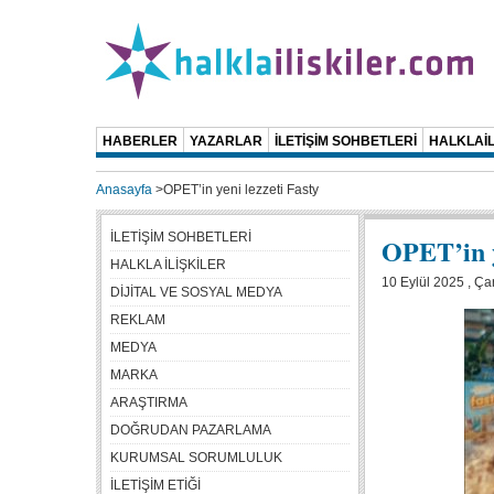
HABERLER
YAZARLAR
İLETİŞİM SOHBETLERİ
HALKLAİL
Anasayfa
>
OPET’in yeni lezzeti Fasty
İLETİŞİM SOHBETLERİ
OPET’in y
HALKLA İLİŞKİLER
10 Eylül 2025 , Ç
DİJİTAL VE SOSYAL MEDYA
REKLAM
MEDYA
MARKA
ARAŞTIRMA
DOĞRUDAN PAZARLAMA
KURUMSAL SORUMLULUK
İLETİŞİM ETİĞİ