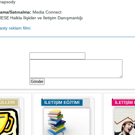
apsody
ama/Satınalma:
Media Connect
SE Halkla İlişkiler ve İletişim Danışmanlığı
fasty
reklam filmi
DÜLLERİ
İLETİŞİM EĞİTİMİ
İLETİŞİM