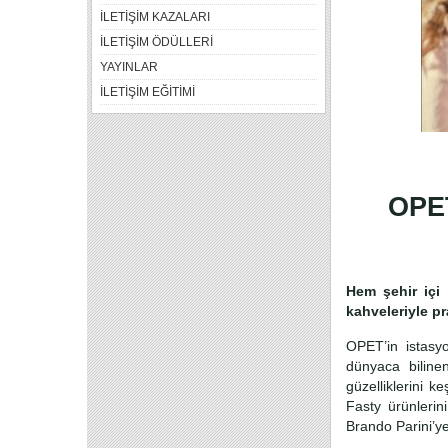
İLETİŞİM KAZALARI
İLETİŞİM ÖDÜLLERİ
YAYINLAR
İLETİŞİM EĞİTİMİ
OPET
Hem şehir içi
kahveleriyle pr
OPET’in istasyo
dünyaca bilinen
güzelliklerini 
Fasty ürünlerini
Brando Parini’ye