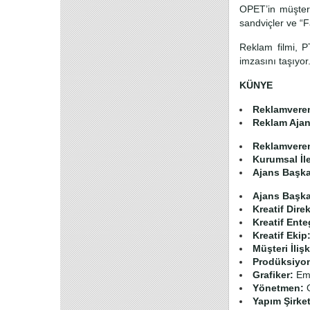
OPET’in müşteri
sandviçler ve “F
Reklam filmi, P
imzasını taşıyor
KÜNYE
Reklamvere
Reklam Ajan
Reklamveren 
Kurumsal İle
Ajans Başka
Ajans Başka
Kreatif Direk
Kreatif Ente
Kreatif Ekip
Müşteri İlişk
Prodüksiyon 
Grafiker:
Emi
Yönetmen:
O
Yapım Şirket