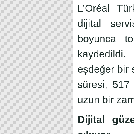
L’Oréal Türk
dijital ser
boyunca to
kaydedildi
eşdeğer bir 
süresi, 517
uzun bir zam
Dijital gü