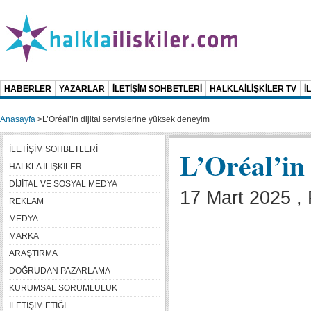
HABERLER
YAZARLAR
İLETİŞİM SOHBETLERİ
HALKLAİLİŞKİLER TV
İ
Anasayfa
>
L’Oréal’in dijital servislerine yüksek deneyim
İLETİŞİM SOHBETLERİ
L’Oréal’in 
HALKLA İLİŞKİLER
DİJİTAL VE SOSYAL MEDYA
17 Mart 2025 , 
REKLAM
MEDYA
MARKA
ARAŞTIRMA
DOĞRUDAN PAZARLAMA
KURUMSAL SORUMLULUK
İLETİŞİM ETİĞİ