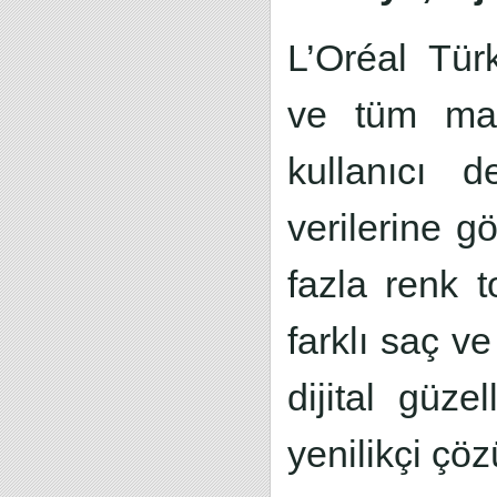
L’Oréal Tür
ve tüm mark
kullanıcı d
verilerine g
fazla renk 
farklı saç v
dijital güze
yenilikçi çö