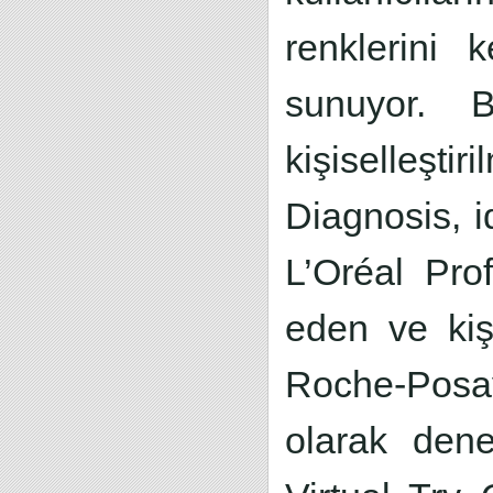
renklerini 
sunuyor. 
kişiselleşt
Diagnosis, i
L’Oréal Prof
eden ve kişi
Roche-Posay
olarak den