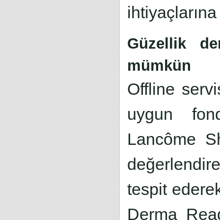
ihtiyaçların
Güzellik de
mümkün
Offline serv
uygun fond
Lancôme Sha
değerlendir
tespit ederek
Derma Reade