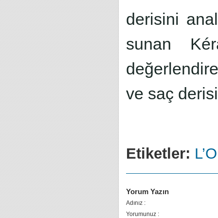
derisini ana
sunan Kér
değerlendir
ve saç derisi
Etiketler:
L’O
Yorum Yazın
Adınız :
Yorumunuz :