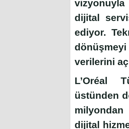
vizyonuyla 
dijital ser
ediyor. Tek
dönüşmeyi sü
verilerini aç
L’Oréal Tü
üstünden de 
milyondan 
dijital hizm