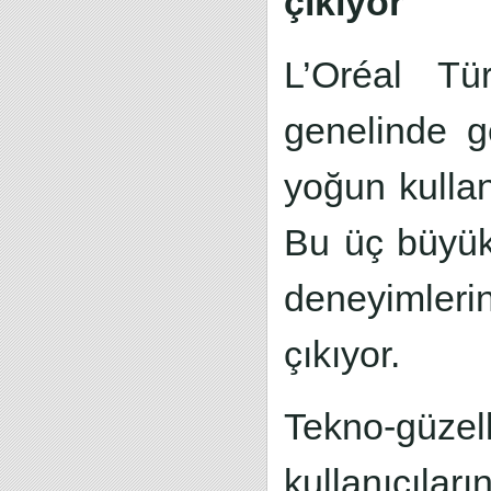
çıkıyor
L’Oréal Tür
genelinde ge
yoğun kullan
Bu üç büyük 
deneyimleri
çıkıyor.
Tekno-güze
kullanıcıla