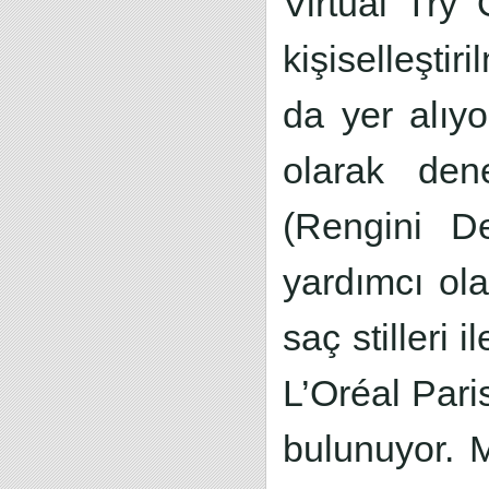
Virtual Try 
kişiselleşti
da yer alıyo
olarak den
(Rengini D
yardımcı ola
saç stilleri 
L’Oréal Pari
bulunuyor. M