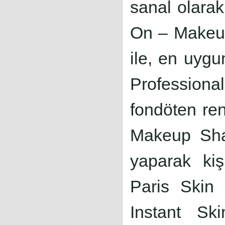
sanal olarak
On – Makeup
ile, en uygu
Profession
fondöten re
Makeup Shad
yaparak kiş
Paris Skin
Instant Ski