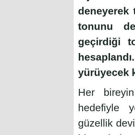
deneyerek 
tonunu dene
geçirdiği 
hesaplandı.
yürüyecek k
Her bireyin
hedefiyle y
güzellik devi