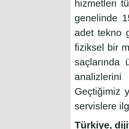
hizmetleri t
genelinde 15
adet tekno g
fiziksel bir
saçlarında 
analizleri
Geçtiğimiz y
servislere i
Türkiye, dij