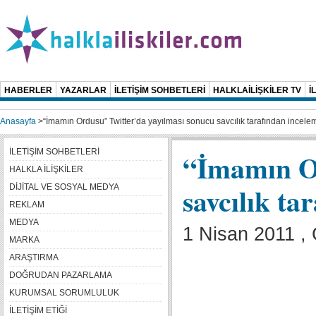
HABERLER
YAZARLAR
İLETİŞİM SOHBETLERİ
HALKLAİLİŞKİLER TV
İ
Anasayfa
>
“İmamın Ordusu” Twitter’da yayılması sonucu savcılık tarafından incelem
İLETİŞİM SOHBETLERİ
“İmamın Or
HALKLA İLİŞKİLER
savcılık ta
DİJİTAL VE SOSYAL MEDYA
REKLAM
MEDYA
1 Nisan 2011 ,
MARKA
ARAŞTIRMA
DOĞRUDAN PAZARLAMA
KURUMSAL SORUMLULUK
İLETİŞİM ETİĞİ