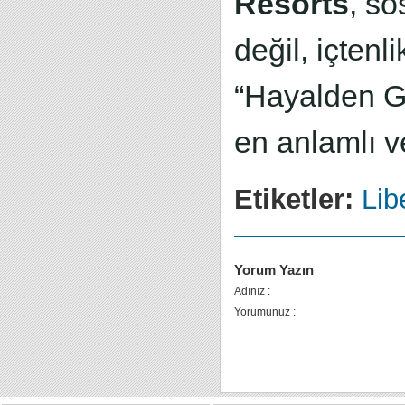
Resorts
, so
değil, içtenl
“Hayalden G
en anlamlı v
Etiketler:
Lib
Yorum Yazın
Adınız :
Yorumunuz :