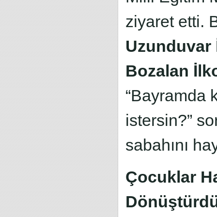
ziyaret etti
Uzunduvar 
Bozalan İlk
“Bayramda ke
istersin?” s
sabahını hay
Çocuklar Ha
Dönüştürd