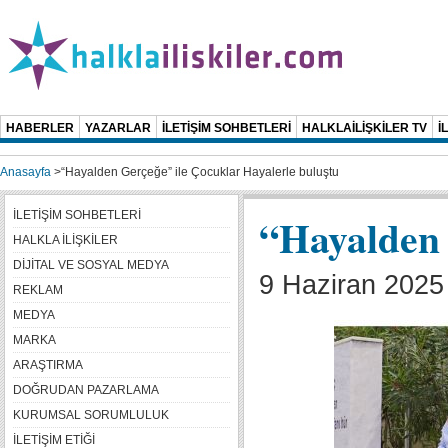
HABERLER
YAZARLAR
İLETİŞİM SOHBETLERİ
HALKLAİLİŞKİLER TV
İ
Anasayfa
>
“Hayalden Gerçeğe” ile Çocuklar Hayalerle buluştu
İLETİŞİM SOHBETLERİ
“Hayalden 
HALKLA İLİŞKİLER
DİJİTAL VE SOSYAL MEDYA
9 Haziran 2025 
REKLAM
MEDYA
MARKA
ARAŞTIRMA
DOĞRUDAN PAZARLAMA
KURUMSAL SORUMLULUK
İLETİŞİM ETİĞİ