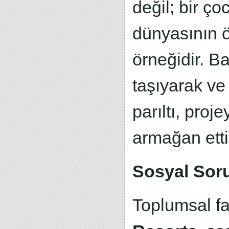
değil; bir ç
dünyasının ö
örneğidir. B
taşıyarak ve
parıltı, proj
armağan etti
Sosyal Soru
Toplumsal f