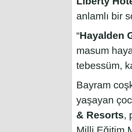
Liberty Hot
anlamlı bir 
“
Hayalden 
masum hayal
tebessüm, ka
Bayram coşku
yaşayan çoc
& Resorts
,
Milli Eğitim 