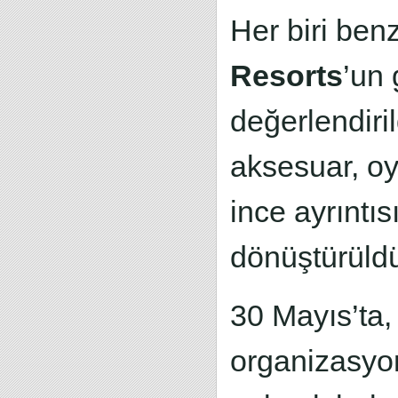
Her biri ben
Resorts
’un 
değerlendiri
aksesuar, oyu
ince ayrıntı
dönüştürüld
30 Mayıs’ta, 
organizasyonl