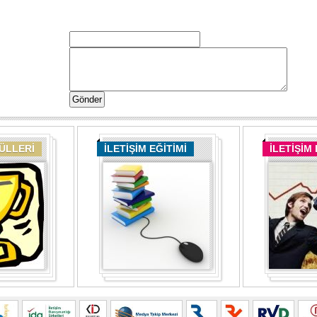
DÜLLERİ
İLETİŞİM EĞİTİMİ
İLETİŞİM