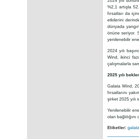
2024 yılı sonund
%2,1 artışla 52
fırsatları da iç
etkilerini deri
dünyada yangın, 
önüne seriyor. S
yenilenebilir en
2024 yılı başın
Wind, ikinci fa
çalışmalarla san
2025 yılı beklen
Galata Wind, 202
fırsatlarını yak
şirket 2025 yılı
Yenilenebilir en
olan bağlılığın
Etiketler:
galat