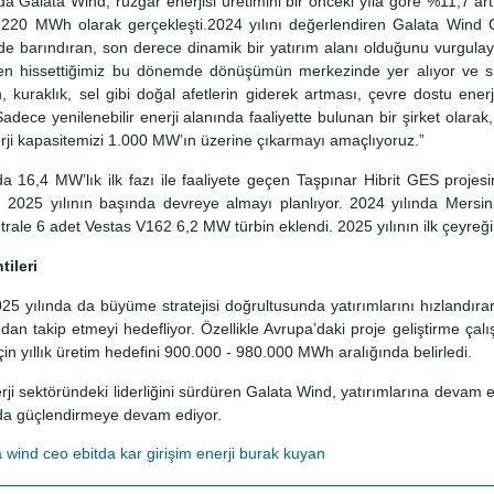
a Galata Wind, rüzgar enerjisi üretimini bir önceki yıla göre %11,7 art
.220 MWh olarak gerçekleşti.2024 yılını değerlendiren Galata Wind 
inde barındıran, son derece dinamik bir yatırım alanı olduğunu vurgulayara
nden hissettiğimiz bu dönemde dönüşümün merkezinde yer alıyor ve sü
kuraklık, sel gibi doğal afetlerin giderek artması, çevre dostu enerji
adece yenilenebilir enerji alanında faaliyette bulunan bir şirket olarak, 
erji kapasitemizi 1.000 MW’ın üzerine çıkarmayı amaçlıyoruz.”
da 16,4 MW’lık ilk fazı ile faaliyete geçen Taşpınar Hibrit GES pro
zı 2025 yılının başında devreye almayı planlıyor. 2024 yılında Mersi
trale 6 adet Vestas V162 6,2 MW türbin eklendi. 2025 yılının ilk çeyreği
tileri
5 yılında da büyüme stratejisi doğrultusunda yatırımlarını hızlandırara
ından takip etmeyi hedefliyor. Özellikle Avrupa’daki proje geliştirme ç
 için yıllık üretim hedefini 900.000 - 980.000 MWh aralığında belirledi.
erji sektöründeki liderliğini sürdüren Galata Wind, yatırımlarına devam 
ı da güçlendirmeye devam ediyor.
a wind
ceo
ebitda
kar
girişim
enerji
burak kuyan