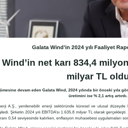
Galata Wind’in 2024 yılı Faaliyet Rap
 Wind’in net karı 834,4 milyo
milyar TL old
üyümesine devam eden Galata Wind, 2024 yılında bir önceki yıla göre
üretimini ise % 2,1 artış artırdı.
rji A.Ş., yenilenebilir enerji sektöründe küresel ve ulusal düzeyde
ledi. Şirketin 2024 yılı EBITDA’sı 1.635,8 milyar TL olarak gerçekleşti
ranı 0,54 seviyesinde kalırken, enflasyon muhasebesi uygulamaları son