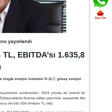
oru yayınlandı
n TL, EBITDA’sı 1.635,8
u
 rüzgâr enerjisi üretimini % 11,7, güneş enerjisi
 büyümesini sürdürürken, 2024 yılında da önemli bir
. Özkaynaklarla finanse edilen yatırımlar sayesinde Net
ucu net kârı 834,4milyon TL oldu.