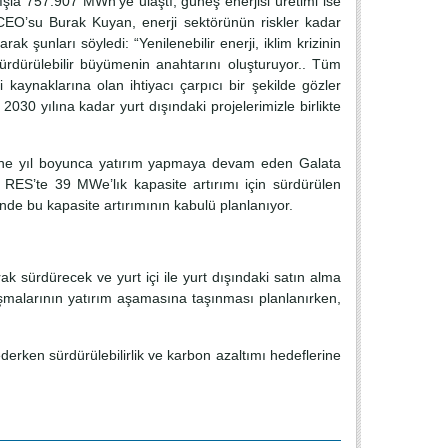
ışla 757.907 MWh’ye ulaştı, güneş enerjisi üretimi ise
CEO’su Burak Kuyan, enerji sektörünün riskler kadar
k şunları söyledi: “Yenilenebilir enerji, iklim krizinin
rdürülebilir büyümenin anahtarını oluşturuyor.. Tüm
 kaynaklarına olan ihtiyacı çarpıcı bir şekilde gözler
2030 yılına kadar yurt dışındaki projelerimizle birlikte
jesine yıl boyunca yatırım yapmaya devam eden Galata
n RES’te 39 MWe’lık kapasite artırımı için sürdürülen
nde bu kapasite artırımının kabulü planlanıyor.
k sürdürecek ve yurt içi ile yurt dışındaki satın alma
alışmalarının yatırım aşamasına taşınması planlanırken,
ederken sürdürülebilirlik ve karbon azaltımı hedeflerine