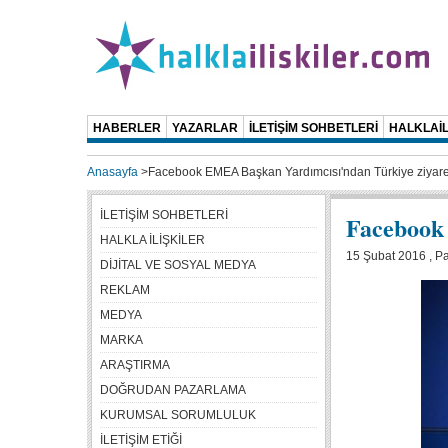
HABERLER
YAZARLAR
İLETİŞİM SOHBETLERİ
HALKLAİL
Anasayfa
>
Facebook EMEA Başkan Yardımcısı'ndan Türkiye ziyare
İLETİŞİM SOHBETLERİ
Facebook
HALKLA İLİŞKİLER
15 Şubat 2016 , Pa
DİJİTAL VE SOSYAL MEDYA
REKLAM
MEDYA
MARKA
ARAŞTIRMA
DOĞRUDAN PAZARLAMA
KURUMSAL SORUMLULUK
İLETİŞİM ETİĞİ