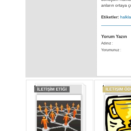
anların ortaya ç
Etiketler:
halkla 
Yorum Yazın
Adınız :
Yorumunuz :
İLETİŞİM ETİĞİ
İLETİŞİM Ö