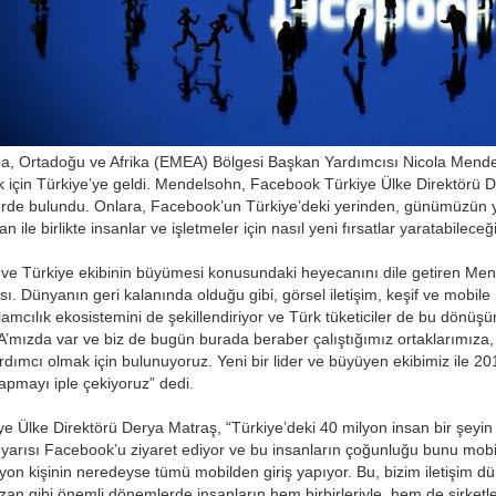
, Ortadoğu ve Afrika (EMEA) Bölgesi Başkan Yardımcısı Nicola Mendelsohn
 için Türkiye’ye geldi. Mendelsohn, Facebook Türkiye Ülke Direktörü Der
elerde bulundu. Onlara, Facebook’un Türkiye’deki yerinden, günümüzün 
ile birlikte insanlar ve işletmeler için nasıl yeni fırsatlar yaratabilece
ti ve Türkiye ekibinin büyümesi konusundaki heyecanını dile getiren Me
sı. Dünyanın geri kalanında olduğu gibi, görsel iletişim, keşif ve mobil
amcılık ekosistemini de şekillendiriyor ve Türk tüketiciler de bu dönüşüm
’mızda var ve biz de bugün burada beraber çalıştığımız ortaklarımıza, 
dımcı olmak için bulunuyoruz. Yeni bir lider ve büyüyen ekibimiz ile 201
apmayı iple çekiyoruz” dedi.
 Ülke Direktörü Derya Matraş, “Türkiye’deki 40 milyon insan bir şeyin 
yarısı Facebook’u ziyaret ediyor ve bu insanların çoğunluğu bunu mobil
yon kişinin neredeyse tümü mobilden giriş yapıyor. Bu, bizim iletişim 
 gibi önemli dönemlerde insanların hem birbirleriyle, hem de şirketle