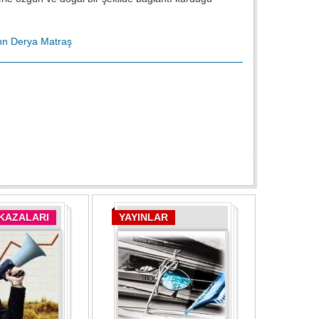
hn
Derya Matraş
 KAZALARI
YAYINLAR