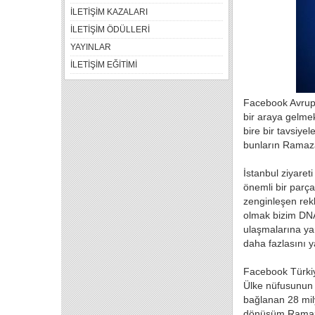
İLETİŞİM KAZALARI
İLETİŞİM ÖDÜLLERİ
YAYINLAR
İLETİŞİM EĞİTİMİ
Facebook Avrupa
bir araya gelmek
bire bir tavsiy
bunların Ramazan 
İstanbul ziyare
önemli bir parça
zenginleşen rekl
olmak bizim DNA
ulaşmalarına yar
daha fazlasını y
Facebook Türkiye
Ülke nüfusunun 
bağlanan 28 mil
dönüşüm Ramazan