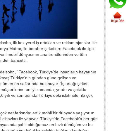
, ilk kez yerel iş ortakları ve reklam ajansları ile
ya Matraş ile beraber şirketlere Facebook ile ilgili
yeni mobil dünyasının ana trendlerinden ve tüm
ğinden bahsetti.
ndelsohn, “Facebook, Türkiye’de insanların hayatının
e kayış Türkiye’nin günden güne gelişen ve
ün en ön saflarında bulunuyor. ‘İş ortağı şirket’
müşterilerine en iyi zamanda, yerde ve şekilde
6 yılı ve sonrasında Türkiye’deki işletmeler ile çok
çok net farkında: artık mobil bir dünyada yaşıyoruz.
 cihazları ile yapıyor. Türkiye’de Facebook’a her gün
dünyasında şahit olduğumuz en hızlı dönüşüm ve bu
rle özgün ve doğal bir şekilde bağlantı kurduğu