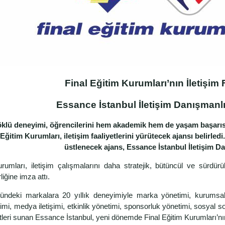
Final Eğitim Kurumları’nın İletişim F
Essance İstanbul İletişim Danışmanl
öklü deneyimi, öğrencilerini hem akademik hem de yaşam başarısı
 Eğitim Kurumları, iletişim faaliyetlerini yürütecek ajansı belirl
üstlenecek ajans, Essance İstanbul İletişim Da
urumları, iletişim çalışmalarını daha stratejik, bütüncül ve sürdü
rliğine imza attı.
ündeki markalara 20 yıllık deneyimiyle marka yönetimi, kurumsal iti
imi, medya iletişimi, etkinlik yönetimi, sponsorluk yönetimi, sosyal sor
tleri sunan Essance İstanbul, yeni dönemde Final Eğitim Kurumları’nın i