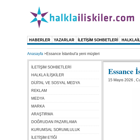
HABERLER
YAZARLAR
İLETİŞİM SOHBETLERİ
HALKLAİL
Anasayfa
>
Essance İstanbul'a yeni müşteri
İLETİŞİM SOHBETLERİ
Essance İ
HALKLA İLİŞKİLER
15 Mayıs 2026 , C
DİJİTAL VE SOSYAL MEDYA
REKLAM
MEDYA
MARKA
ARAŞTIRMA
DOĞRUDAN PAZARLAMA
KURUMSAL SORUMLULUK
İLETİŞİM ETİĞİ