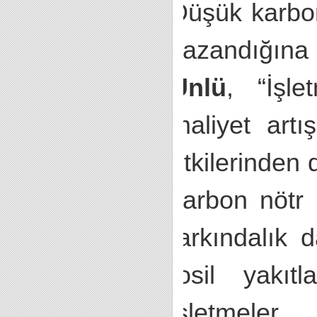
Düşük karbo
kazandığına
Ünlü
, “İşle
maliyet artış
etkilerinden d
karbon nötr 
farkındalık 
fosil yakıt
işletmeler