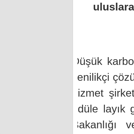
uluslar
Düşük karbon
yenilikçi çöz
hizmet şirke
ödüle layık g
Bakanlığı v