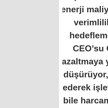
enerji mali
verimlil
hedefleme
CEO’su 
azaltmaya y
düşürüyor,
ederek işl
bile harcam