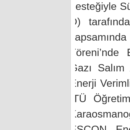
desteğiyle S
D) tarafınd
kapsamında
Töreni’nde 
Gazı Salım 
Enerji Veriml
İTÜ Öğretim
Karaosmano
ESCON Ener