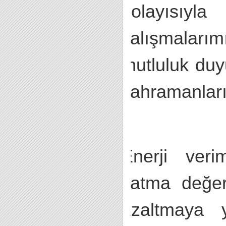
dolayısıyl
çalışmalar
mutluluk duy
kahramanları
Enerji verim
katma değer
azaltmaya yö