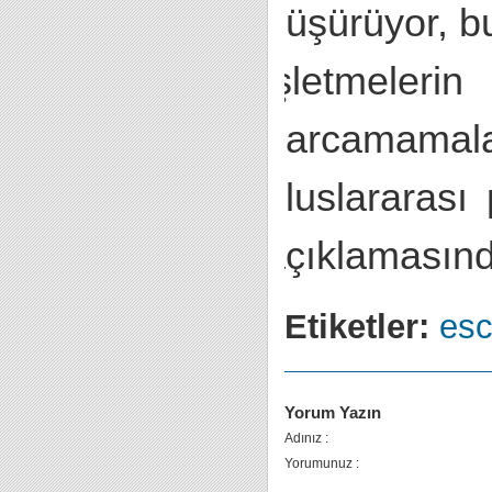
düşürüyor, bu
işletmeler
harcamamal
uluslararası
açıklamasın
Etiketler:
es
Yorum Yazın
Adınız :
Yorumunuz :