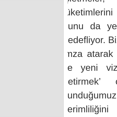
tüketimleri
bunu da yen
hedefliyor. B
imza atarak 
ve yeni viz
getirmek’
sunduğumuz 
verimliliği