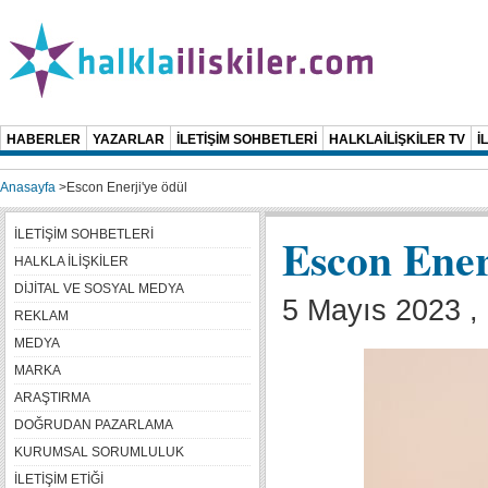
HABERLER
YAZARLAR
İLETİŞİM SOHBETLERİ
HALKLAİLİŞKİLER TV
İ
Anasayfa
>
Escon Enerji'ye ödül
İLETİŞİM SOHBETLERİ
Escon Ener
HALKLA İLİŞKİLER
DİJİTAL VE SOSYAL MEDYA
5 Mayıs 2023 ,
REKLAM
MEDYA
MARKA
ARAŞTIRMA
DOĞRUDAN PAZARLAMA
KURUMSAL SORUMLULUK
İLETİŞİM ETİĞİ