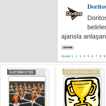
Doritos
Dorito
belirl
ajansla anlaşan
DEVAMI
Önceki
1
2
3
4
5
6
7
8
9
İLETİŞİM ETİĞİ
İLETİŞİM ÖDÜLLERİ