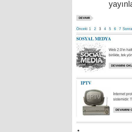
yayınl
DEVAMI
Önceki
1
2
3
4
5
6
7
Sonra
SOSYAL MEDYA
Web 2.0'ın hat
birlikte, tek yö
DEVAMINI OKU
IPTV
İnternet pr
sistemidir. 
DEVAMINI 