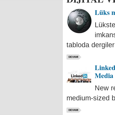
Lüks ma
Lükst
imkans
tabloda dergile
DEVAMI
Linked
Media
New re
medium-sized bu
DEVAMI