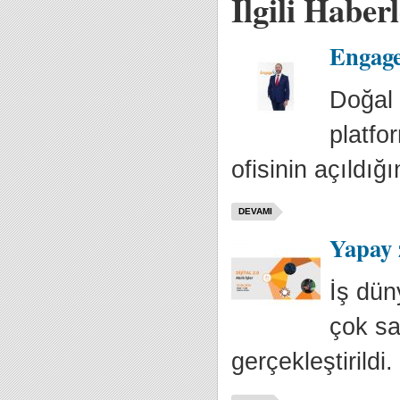
İlgili Haber
Engage
Doğal 
platfo
ofisinin açıldığı
DEVAMI
Yapay 
İş dün
çok sa
gerçekleştirildi