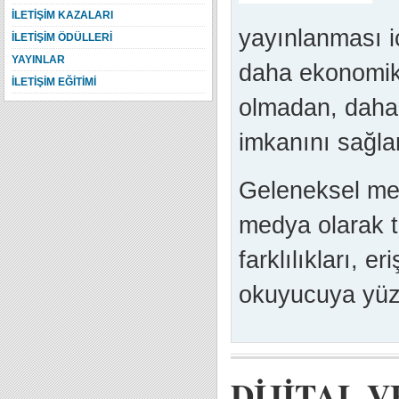
İLETİŞİM KAZALARI
yayınlanması i
İLETİŞİM ÖDÜLLERİ
YAYINLAR
daha ekonomik 
İLETİŞİM EĞİTİMİ
olmadan, daha 
imkanını sağlar
Geleneksel med
medya olarak t
farklılıkları, eri
okuyucuya yüzde
DİJİTAL 