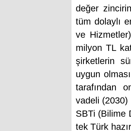
değer zincir
tüm dolaylı 
ve Hizmetler)
milyon TL ka
şirketlerin sü
uygun olmasın
tarafından on
vadeli (2030)
SBTi (Bilime D
tek Türk hazır