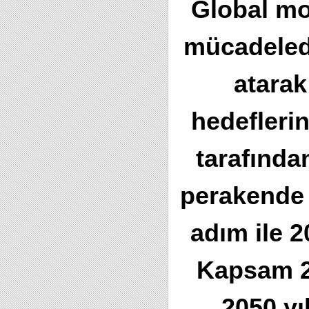
Global mo
mücadeled
atarak
hedeflerin
tarafında
perakende 
adım ile 
Kapsam 2
2050 yı