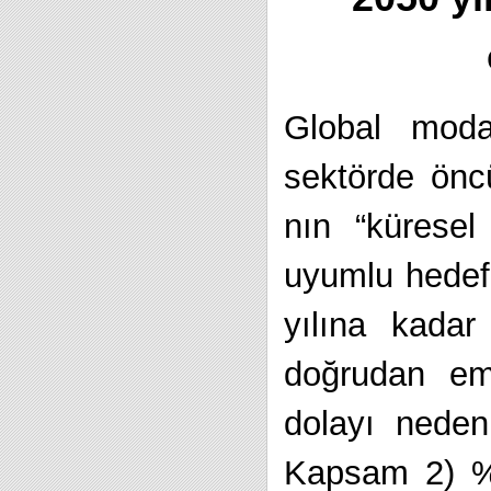
Global moda 
sektörde önc
nın “küresel 
uyumlu hedefl
yılına kadar
doğrudan emi
dolayı nede
Kapsam 2) %5