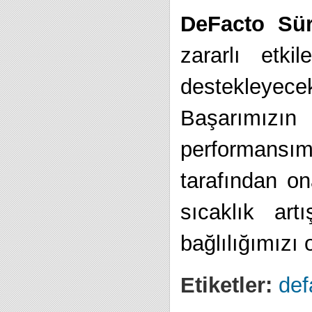
DeFacto Sür
zararlı etki
destekleyecek
Başarımızı
performansı
tarafından on
sıcaklık art
bağlılığımızı 
Etiketler:
def