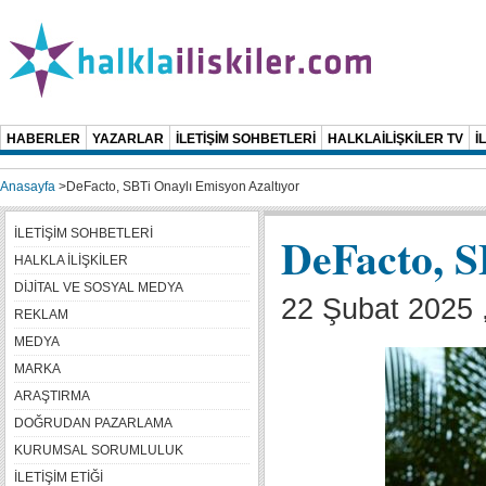
HABERLER
YAZARLAR
İLETİŞİM SOHBETLERİ
HALKLAİLİŞKİLER TV
İ
Anasayfa
>
DeFacto, SBTi Onaylı Emisyon Azaltıyor
İLETİŞİM SOHBETLERİ
DeFacto, S
HALKLA İLİŞKİLER
DİJİTAL VE SOSYAL MEDYA
22 Şubat 2025 
REKLAM
MEDYA
MARKA
ARAŞTIRMA
DOĞRUDAN PAZARLAMA
KURUMSAL SORUMLULUK
İLETİŞİM ETİĞİ