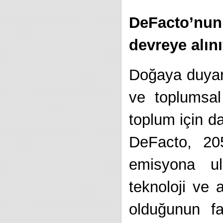
DeFacto’nu
devreye alın
Doğaya duyarl
ve toplumsal
toplum için d
DeFacto, 205
emisyona ul
teknoloji ve 
olduğunun far