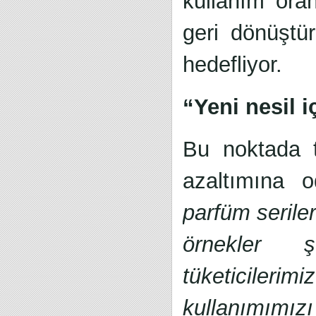
kullanım ora
geri dönüştü
hedefliyor.
“Yeni nesil i
Bu noktada t
azaltımına o
parfüm seriler
örnekler ş
tüketicile
kullanımımızı