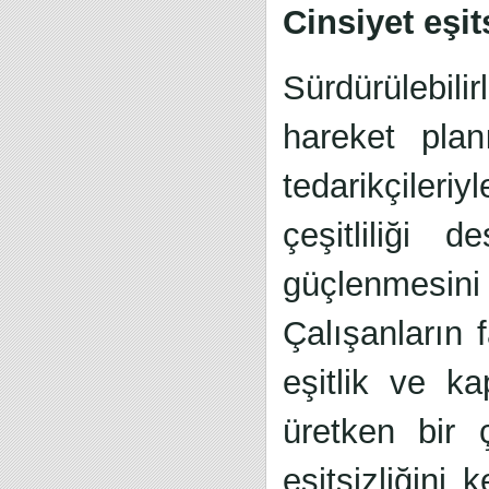
Cinsiyet eşit
Sürdürülebil
hareket plan
tedarikçileri
çeşitliliği 
güçlenmesini
Çalışanların f
eşitlik ve k
üretken bir 
eşitsizliğini