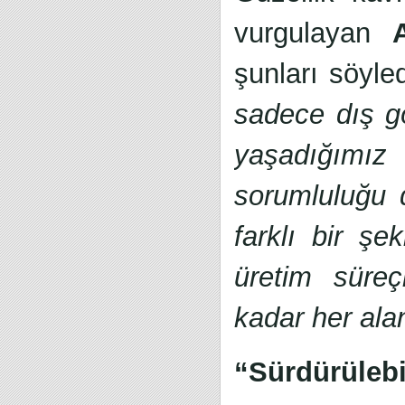
vurgulayan
şunları söyle
sadece dış g
yaşadığımız
sorumluluğu d
farklı bir ş
üretim süreçl
kadar her alan
“Sürdürülebil