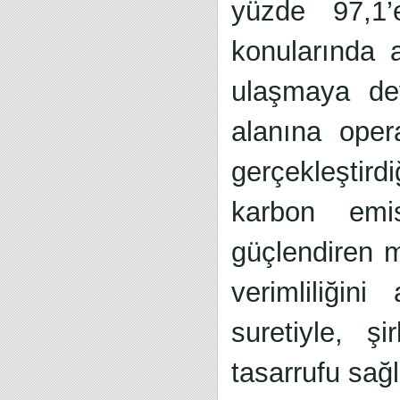
yüzde 97,1’e
konularında a
ulaşmaya de
alanına oper
gerçekleştir
karbon emi
güçlendiren m
verimliliğin
suretiyle, 
tasarrufu sa