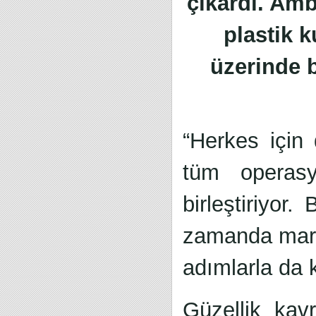
çıkardı. Amb
plastik 
üzerinde b
“Herkes için
tüm operasy
birleştiriyor.
zamanda marka
adımlarla da k
Güzellik kav