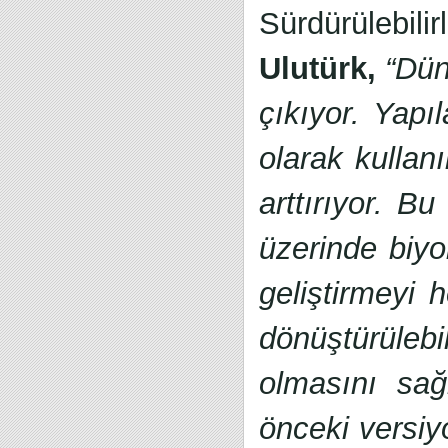
Sürdürülebilir
Ulutürk,
“Dün
çıkıyor. Yapı
olarak kullan
arttırıyor. B
üzerinde biyol
geliştirmeyi 
dönüştürülebi
olmasını sağ
önceki versi