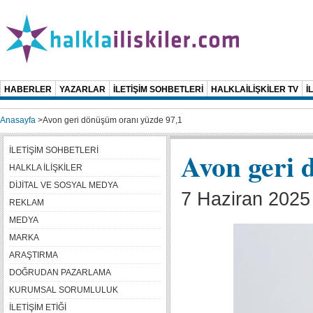
HABERLER
YAZARLAR
İLETİŞİM SOHBETLERİ
HALKLAİLİŞKİLER TV
İ
Anasayfa
>
Avon geri dönüşüm oranı yüzde 97,1
İLETİŞİM SOHBETLERİ
Avon geri 
HALKLA İLİŞKİLER
DİJİTAL VE SOSYAL MEDYA
7 Haziran 2025
REKLAM
MEDYA
MARKA
ARAŞTIRMA
DOĞRUDAN PAZARLAMA
KURUMSAL SORUMLULUK
İLETİŞİM ETİĞİ