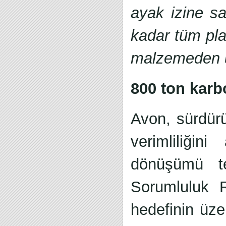
ayak izine sa
kadar tüm pla
malzemeden ür
800 ton karb
Avon, sürdürül
verimliliğin
dönüşümü t
Sorumluluk 
hedefinin üze