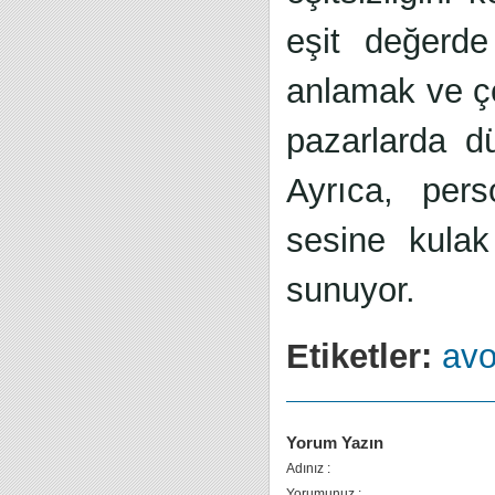
eşit değerd
anlamak ve çeş
pazarlarda dü
Ayrıca, perso
sesine kulak
sunuyor.
Etiketler:
av
Yorum Yazın
Adınız :
Yorumunuz :