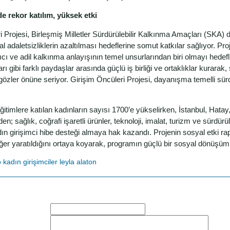
 rekor katılım, yüksek etki
 Projesi, Birleşmiş Milletler Sürdürülebilir Kalkınma Amaçları (SKA) d
adaletsizliklerin azaltılması hedeflerine somut katkılar sağlıyor. Proje
cı ve adil kalkınma anlayışının temel unsurlarından biri olmayı hedef
rı gibi farklı paydaşlar arasında güçlü iş birliği ve ortaklıklar kurarak,
özler önüne seriyor. Girişim Öncüleri Projesi, dayanışma temelli sürd
eğitimlere katılan kadınların sayısı 1700’e yükselirken, İstanbul, Hata
rden; sağlık, coğrafi işaretli ürünler, teknoloji, imalat, turizm ve sürdürü
n girişimci hibe desteği almaya hak kazandı. Projenin sosyal etki rapor
eğer yaratıldığını ortaya koyarak, programın güçlü bir sosyal dönüşüm
o
kadın girişimciler
leyla alaton