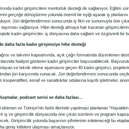
nda kadın girişimcilere mentorluk desteği de sağlanıyor. Eğitim sürec
rini gerçeğe dönüştürme yolunda önemli bir eşiği aşarak iş planlarını
uluyor. Jüri değerlendirmesi sonucunda iş fikri ve sunumuyla öne çıka
e taşıması sağlanıyor. Hibe desteği almaya hak kazanan girişimciler
rojede kadın girişimciler, iş dünyasına daha sağlam ve özgüvenli bir 
 daha fazla kadın girişimciye hibe desteği
çağrısı ve takvimi kapsamında, açık çağrı formatında düzenlenen dest
lanlarında faaliyet gösteren kadın girişimciler başvurabilecek. Başvurul
layan ve teknik eleme aşamasını geçen 40 kadın girişimci, projeleri
ından jüri karşısında sunacak. Jüri değerlendirmesi sonucunda seçilen
kooperatifleri, esnaf ve sanatkârlar odalarına kayıtlı işletmeler, anon
luşmalar, podcast serisi ve daha fazlası…
 eklenen ve Türkiye’nin farklı illerinde yapılması planlanan “Hayalden
ürk iş ve girişimcilik dünyasında öne çıkan isimlerin ve program kapsam
rilecek. Girişimcilik yolunda başarının şifrelerinin irdeleneceği bu e
aha geniş kitlelere ulaşması amaçlanıyor.