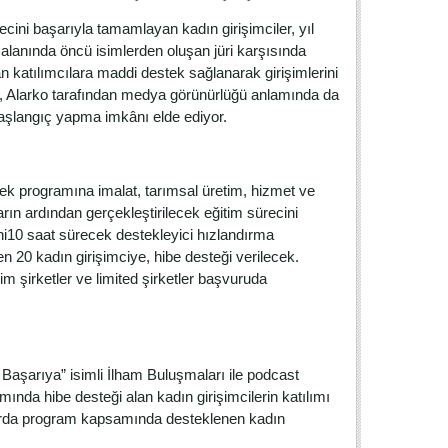
ini başarıyla tamamlayan kadın girişimciler, yıl
 alanında öncü isimlerden oluşan jüri karşısında
n katılımcılara maddi destek sağlanarak girişimlerini
in, Alarko tarafından medya görünürlüğü anlamında da
başlangıç yapma imkânı elde ediyor.
ek programına imalat, tarımsal üretim, hizmet ve
arın ardından gerçekleştirilecek eğitim sürecini
ni10 saat sürecek destekleyici hızlandırma
 20 kadın girişimciye, hibe desteği verilecek.
im şirketler ve limited şirketler başvuruda
 Başarıya” isimli İlham Buluşmaları ile podcast
ında hibe desteği alan kadın girişimcilerin katılımı
taplarda program kapsamında desteklenen kadın