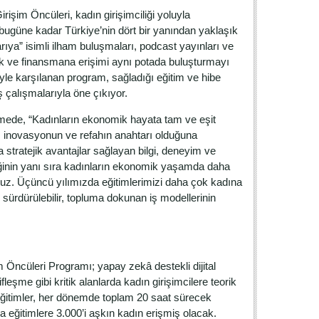
irişim Öncüleri, kadın girişimciliği yoluyla
ugüne kadar Türkiye’nin dört bir yanından yaklaşık
ıya” isimli ilham buluşmaları, podcast yayınları ve
ork ve finansmana erişimi aynı potada buluşturmayı
iyle karşılanan program, sağladığı eğitim ve hibe
 çalışmalarıyla öne çıkıyor.
dirmede, “Kadınların ekonomik hayata tam ve eşit
n, inovasyonun ve refahın anahtarı olduğuna
 stratejik avantajlar sağlayan bilgi, deneyim ve
eğinin yanı sıra kadınların ekonomik yaşamda daha
yoruz. Üçüncü yılımızda eğitimlerimizi daha çok kadına
i, sürdürülebilir, topluma dokunan iş modellerinin
m Öncüleri Programı; yapay zekâ destekli dijital
şme gibi kritik alanlarda kadın girişimcilere teorik
ğitimler, her dönemde toplam 20 saat sürecek
a eğitimlere 3.000’i aşkın kadın erişmiş olacak.