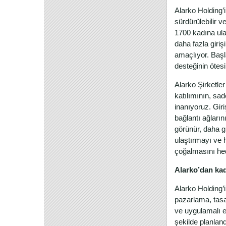
Alarko Holding’i
sürdürülebilir 
1700 kadına ula
daha fazla giri
amaçlıyor. Başl
desteğinin ötes
Alarko Şirketl
katılımının, sa
inanıyoruz. Giri
bağlantı ağları
görünür, daha g
ulaştırmayı ve h
çoğalmasını hed
Alarko’dan kad
Alarko Holding’i
pazarlama, tasa
ve uygulamalı 
şekilde planland