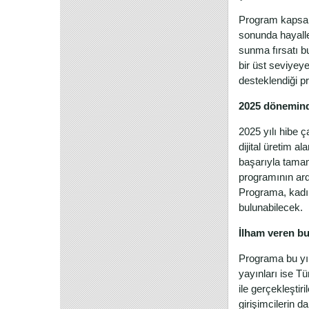
Program kapsamı
sonunda hayalle
sunma fırsatı b
bir üst seviyey
desteklendiği p
2025 döneminde
2025 yılı hibe 
dijital üretim a
başarıyla tamam
programının ard
Programa, kadın 
bulunabilecek.
İlham veren bu
Programa bu yıl
yayınları ise T
ile gerçekleşti
girişimcilerin d