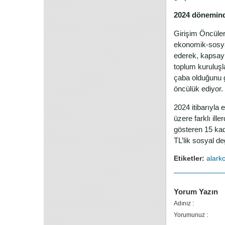
2024 döneminde
Girişim Öncüleri
ekonomik-sosyal 
ederek, kapsayı
toplum kuruluşla
çaba olduğunu g
öncülük ediyor.
2024 itibarıyla 
üzere farklı ille
gösteren 15 kadı
TL’lik sosyal d
Etiketler:
alark
Yorum Yazın
Adınız :
Yorumunuz :