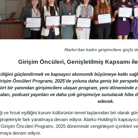
Alarko’dan kadın girişimcilere güçlü d
Girişim Öncüleri, Genişletilmiş Kapsamı i
ciliğini güçlendirmek ve kapsayıcı ekonomik büyümeye katkı sağ
irişim Öncüleri Programı, 2025’de yoluna daha geniş bir perspekti
ört bir yanından girişimcilere ulaşan program, yeni döneminde zen
ları, podcast yayınları ve daha çok girişimciye sunulacak hibe 
edecek.
iliği ve fırsat eşitliğini kurum kültürünün temel taşlarından biri olarak
projeleriyle fark yaratmaya devam ediyor. Alarko Holding’in kapsayıcı 
Girişim Öncüleri Programı, 2025 döneminde zenginleşen içerikleri ve g
uşmaya devam ediyor.