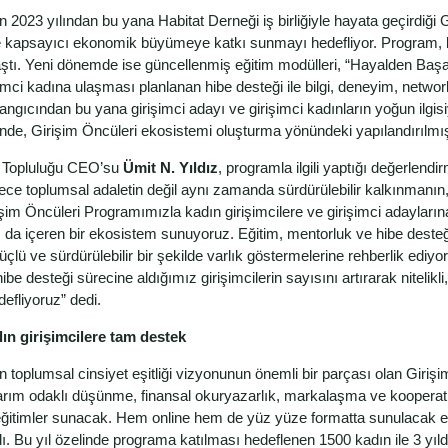
n 2023 yılından bu yana Habitat Derneği iş birliğiyle hayata geçirdiği G
ve kapsayıcı ekonomik büyümeye katkı sunmayı hedefliyor. Program, b
ştı. Yeni dönemde ise güncellenmiş eğitim modülleri, “Hayalden Başar
şimci kadına ulaşması planlanan hibe desteği ile bilgi, deneyim, netw
angıcından bu yana girişimci adayı ve girişimci kadınların yoğun ilgis
inde, Girişim Öncüleri ekosistemi oluşturma yönündeki yapılandırılmış
er Topluluğu CEO’su
Ümit N. Yıldız
, programla ilgili yaptığı değerlen
dece toplumsal adaletin değil aynı zamanda sürdürülebilir kalkınmanı
şim Öncüleri Programımızla kadın girişimcilere ve girişimci adaylarına
nı da içeren bir ekosistem sunuyoruz. Eğitim, mentorluk ve hibe dest
üçlü ve sürdürülebilir bir şekilde varlık göstermelerine rehberlik edi
ibe desteği sürecine aldığımız girişimcilerin sayısını artırarak nitelikl
efliyoruz” dedi.
ın girişimcilere tam destek
n toplumsal cinsiyet eşitliği vizyonunun önemli bir parçası olan Girişi
rım odaklı düşünme, finansal okuryazarlık, markalaşma ve kooperatifle
eğitimler sunacak. Hem online hem de yüz yüze formatta sunulacak e
ı. Bu yıl özelinde programa katılması hedeflenen 1500 kadın ile 3 yıld