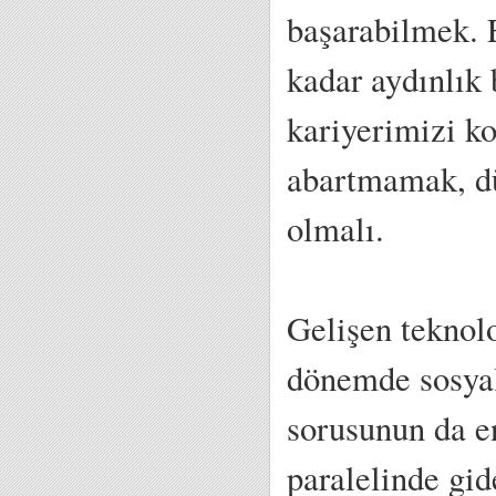
başarabilmek. E
kadar aydınlık 
kariyerimizi k
abartmamak, dü
olmalı.
Gelişen teknolo
dönemde sosyal 
sorusunun da e
paralelinde gid