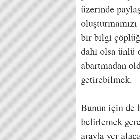
üzerinde payla
oluşturmamızı k
bir bilgi çöplü
dahi olsa ünlü 
abartmadan old
getirebilmek.
Bunun için de h
belirlemek ger
arayla yer ala