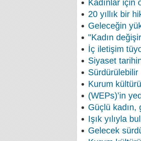
Kadınlar için 
20 yıllık bir h
Geleceğin yük
"Kadın değişir
İç iletişim tüy
Siyaset tarihi
Sürdürülebilir 
Kurum kültürü 
(WEPs)’in yed
Güçlü kadın, 
Işık yılıyla b
Gelecek sürdür