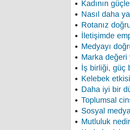
Kadının güçlen
Nasıl daha yar
Rotanız doğr
İletişimde em
Medyayı doğr
Marka değeri
İş birliği, güç
Kelebek etkis
Daha iyi bir 
Toplumsal cinsi
Sosyal medyad
Mutluluk nedi