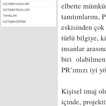
elbette mümkün 
İLETİŞİM KAZALARI
İLETİŞİM ÖDÜLLERİ
tanıtımlarını,
YAYINLAR
İLETİŞİM EĞİTİMİ
eskisinden çok 
türlü bilgiye, 
insanlar arasın
biri olabilmeni
PR’ımızı iyi y
Kişisel imaj ol
içinde, projekt