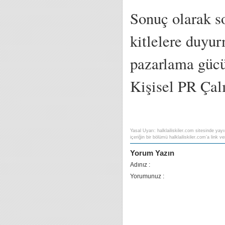
Sonuç olarak s
kitlelere duyur
pazarlama gücü
Kişisel PR Çalı
Yasal Uyarı: halklailiskiler.com sitesinde yayı
içeriğin bir bölümü halklailiskiler.com’a link ver
Yorum Yazın
Adınız :
Yorumunuz :