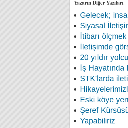
Yazarın Diğer Yazıları
Gelecek; insan
Siyasal İletiş
İtibarı ölçmek
İletişimde görs
20 yıldır yolc
İş Hayatında E
STK’larda ilet
Hikayelerimizl
Eski köye yeni
Şeref Kürsüs
Yapabiliriz