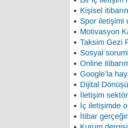
Bir iç iletişim
Kişisel itibarı
Spor iletişimi
Motivasyon K
Taksim Gezi Pa
Sosyal soruml
Online itibarı
Google’la hay
Dijital Dönüş
İletişim sektö
İç iletişimde 
İtibar gerçeğ
Kurum dergisi 