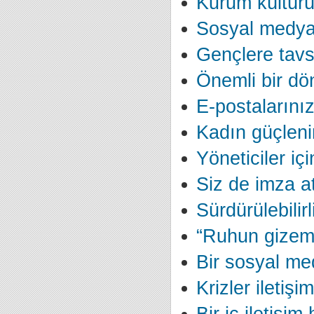
Kurum kültür
Sosyal medya
Gençlere tavs
Önemli bir dö
E-postalarınız 
Kadın güçleni
Yöneticiler iç
Siz de imza at
Sürdürülebilirli
“Ruhun gizemi
Bir sosyal me
Krizler iletişim