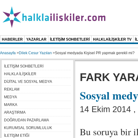
HABERLER
YAZARLAR
İLETİŞİM SOHBETLERİ
HALKLAİLİŞKİLER TV
İ
Anasayfa
>
Dilek Cesur Yazıları
>
Sosyal medyada Kişisel PR yapmak gerekli mi?
İLETİŞİM SOHBETLERİ
FARK YAR
HALKLA İLİŞKİLER
DİJİTAL VE SOSYAL MEDYA
REKLAM
Sosyal medy
MEDYA
MARKA
14 Ekim 2014 , 
ARAŞTIRMA
DOĞRUDAN PAZARLAMA
Bu soruya bir i
KURUMSAL SORUMLULUK
İLETİŞİM ETİĞİ