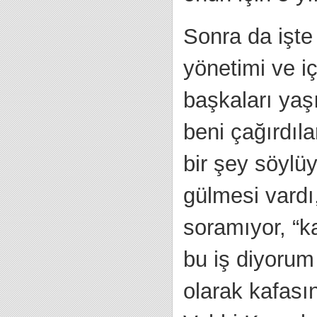
Sonra da işte 
yönetimi ve i
başkaları yaşıt
beni çağırdıla
bir şey söylü
gülmesi vardı
soramıyor, “k
bu iş diyorum 
olarak kafasın