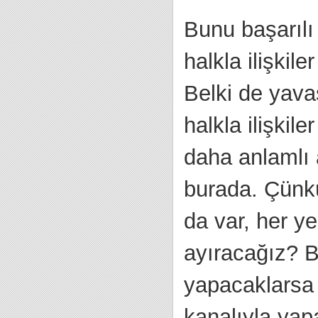
Bunu başarılı
halkla ilişkil
Belki de yava
halkla ilişkil
daha anlamlı
burada. Çünkü 
da var, her y
ayıracağız? B
yapacaklarsa y
kanalıyla yapa