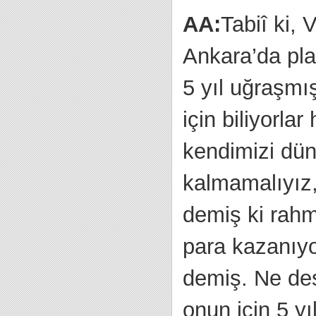
AA:
Tabiî ki,
Ankara’da pl
5 yıl uğraşmı
için biliyorlar
kendimizi dün
kalmamalıyız, 
demiş ki rahm
para kazanıyo
demiş. Ne des
onun için 5 y