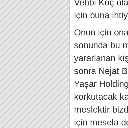
Vehbi Koç ola
için buna ihti
Onun için ona
sonunda bu me
yararlanan ki
sonra Nejat Be
Yaşar Holding
korkutacak ka
meslektir bizd
için mesela d