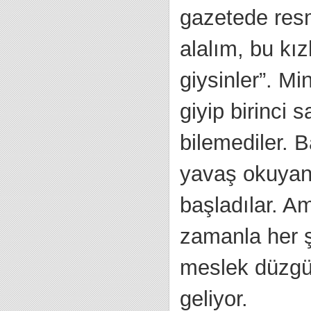
gazetede resm
alalım, bu kı
giysinler”. Mi
giyip birinci 
bilemediler. B
yavaş okuyan,
başladılar. A
zamanla her ş
meslek düzgün
geliyor.