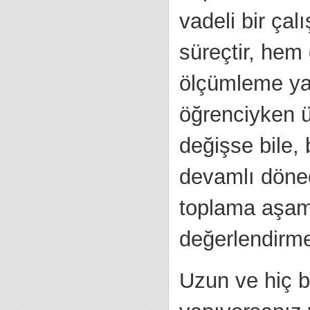
vadeli bir çal
süreçtir, hem
ölçümleme yap
öğrenciyken ü
değişse bile, 
devamlı dönec
toplama aşam
değerlendirme
Uzun ve hiç b