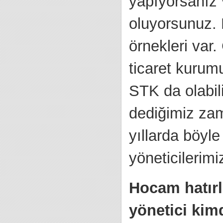
yapıyorsanız v
oluyorsunuz. 
örnekleri var
ticaret kurum
STK da olabil
dediğimiz zam
yıllarda böyl
yöneticilerim
Hocam hatırlı
yönetici kim