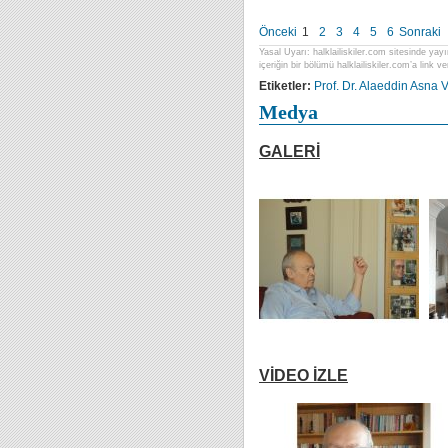
Önceki
1
2
3
4
5
6
Sonraki
Yasal Uyarı: halklailiskiler.com sitesinde yayı
içeriğin bir bölümü halklailiskiler.com’a link ver
Etiketler:
Prof. Dr. Alaeddin Asna
V
Medya
GALERİ
VİDEO İZLE