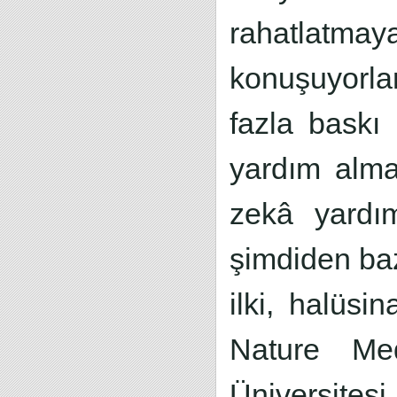
rahatlatmay
konuşuyorla
fazla baskı 
yardım alm
zekâ yardı
şimdiden baz
ilki, halüsi
Nature Med
Üniversite