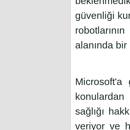
beklenmedik
güvenliği ku
robotlarını
alanında bir
Microsoft'a
konulardan 
sağlığı hak
veriyor ve 