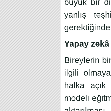
büyük bir di
yanlış teşh
gerektiğinde
Yapay zekâ g
Bireylerin b
ilgili olmay
halka açık 
modeli eğitm
aktarılmas