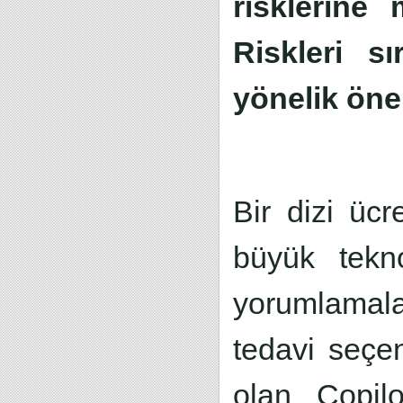
risklerine
Riskleri s
yönelik öner
Bir dizi üc
büyük teknol
yorumlamala
tedavi seçe
olan Copil