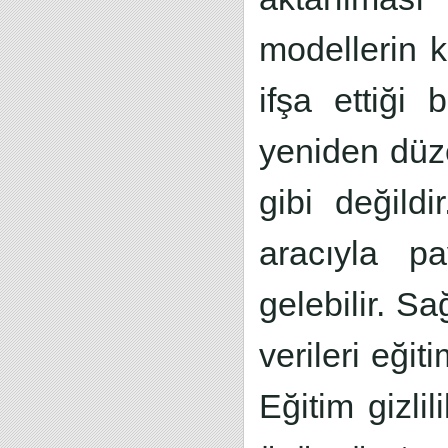
modellerin ku
ifşa ettiği b
yeniden düze
gibi değild
aracıyla pa
gelebilir. S
verileri eği
Eğitim gizli