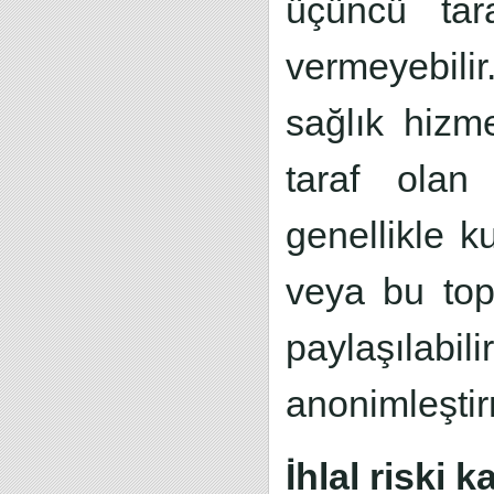
üçüncü tar
vermeyebilir.
sağlık hizm
taraf olan 
genellikle 
veya bu topl
paylaşılabi
anonimleştir
İhlal riski 