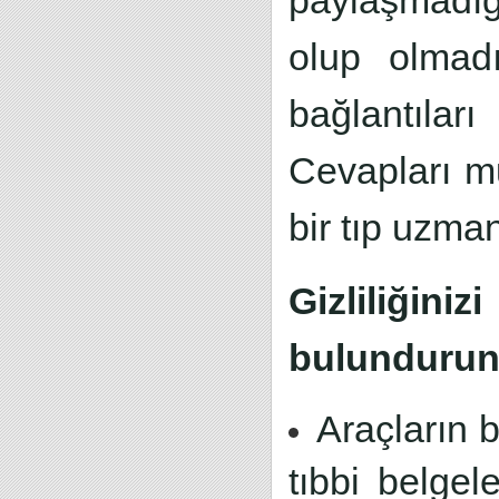
paylaşmadığ
olup olmadı
bağlantılar
Cevapları m
bir tıp uzma
Gizliliği
bulundurun
Araçların b
tıbbi belgel