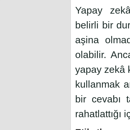
Yapay zekâ 
belirli bir d
aşina olmadı
olabilir. An
yapay zekâ k
kullanmak a
bir cevabı 
rahatlattığı