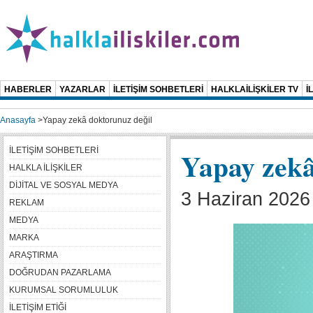
HABERLER
YAZARLAR
İLETİŞİM SOHBETLERİ
HALKLAİLİŞKİLER TV
İ
Anasayfa
>
Yapay zekâ doktorunuz değil
İLETİŞİM SOHBETLERİ
Yapay zekâ
HALKLA İLİŞKİLER
DİJİTAL VE SOSYAL MEDYA
3 Haziran 2026
REKLAM
MEDYA
MARKA
ARAŞTIRMA
DOĞRUDAN PAZARLAMA
KURUMSAL SORUMLULUK
İLETİŞİM ETİĞİ