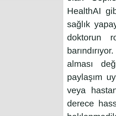
HealthAI gib
sağlık yapa
doktorun r
barındırıyo
alması deği
paylaşım uy
veya hastan
derece hassa