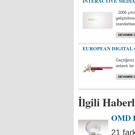
INTERACTIVE MEDI
2006 yılın
geliştiril
standartları
DEVAMINI 
EUROPEAN DIGITAL
Geçtiğimiz 
anlamlı bir 
DEVAMINI 
İlgili Haber
OMD Di
21 far