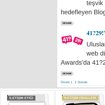
teşvik
hedefleyen Blog
DEVAMI
41?29!'
Ulusla
web dü
Awards'da 41?29
DEVAMI
Önceki
1
2
Sonraki
İLETİŞİM ETİĞİ
İLETİŞİM ÖDÜLLERİ