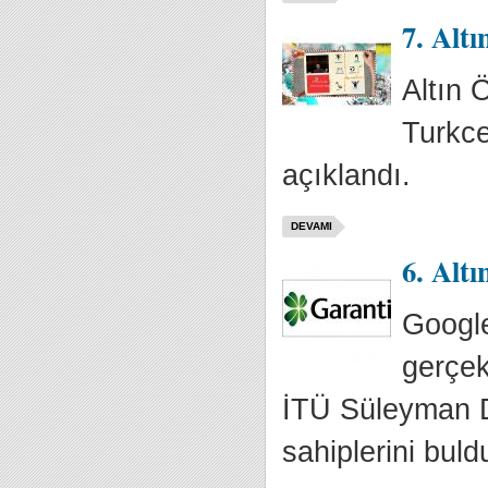
7. Alt
Altın 
Turkce
açıklandı.
DEVAMI
6. Alt
Google
gerçek
İTÜ Süleyman D
sahiplerini buld