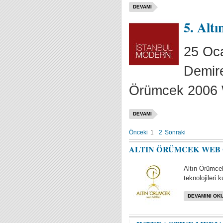
DEVAMI
5. Alt
25 Oca
Demire
Örümcek 2006 We
DEVAMI
Önceki
1
2
Sonraki
ALTIN ÖRÜMCEK WEB
Altın Örümcek
teknolojileri k
DEVAMINI OKU