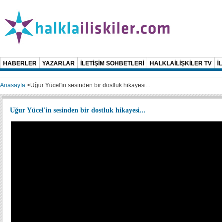
HABERLER
YAZARLAR
İLETİŞİM SOHBETLERİ
HALKLAİLİŞKİLER TV
İ
Anasayfa
>
Uğur Yücel'in sesinden bir dostluk hikayesi...
Uğur Yücel'in sesinden bir dostluk hikayesi...