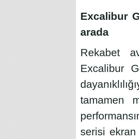
Excalibur G
arada
Rekabet ava
Excalibur G
dayanıklılığ
tamamen me
performansı
serisi ekran 