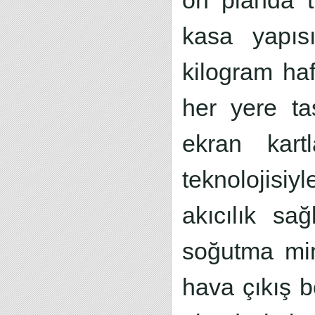
ön planda 
kasa yapısı
kilogram haf
her yere ta
ekran kar
teknolojisi
akıcılık sağ
soğutma mim
hava çıkış b