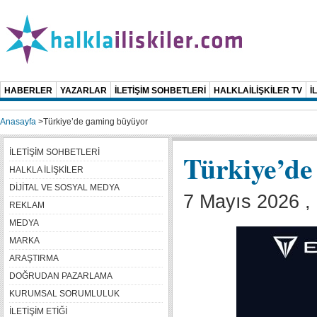
HABERLER
YAZARLAR
İLETİŞİM SOHBETLERİ
HALKLAİLİŞKİLER TV
İ
Anasayfa
>
Türkiye’de gaming büyüyor
İLETİŞİM SOHBETLERİ
Türkiye’de
HALKLA İLİŞKİLER
DİJİTAL VE SOSYAL MEDYA
7 Mayıs 2026 ,
REKLAM
MEDYA
MARKA
ARAŞTIRMA
DOĞRUDAN PAZARLAMA
KURUMSAL SORUMLULUK
İLETİŞİM ETİĞİ