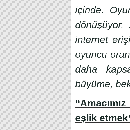
içinde. Oyun
dönüşüyor.
internet eri
oyuncu oranı
daha kapsa
büyüme, bekl
“Amacımız 
eşlik etmek