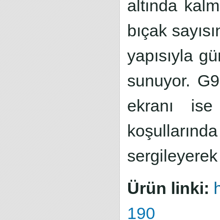
altında kalm
bıçak sayısı
yapısıyla gür
sunuyor. G9
ekranı ise
koşullarınd
sergileyerek
Ürün linki:
190