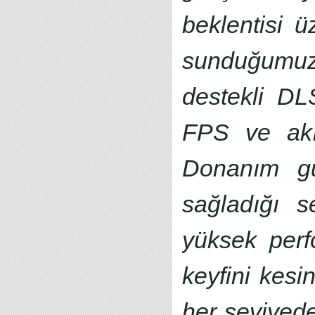
beklentisi 
sunduğumuz 
destekli DL
FPS ve akıc
Donanım güc
sağladığı se
yüksek perf
keyfini kesi
her seviyed