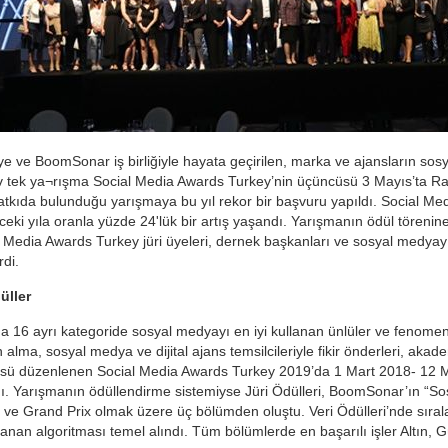
e ve BoomSonar iş birliğiyle hayata geçirilen, marka ve ajansların sosy
 v tek ya¬rışma Social Media Awards Turkey’nin üçüncüsü 3 Mayıs’ta Raff
atkıda bulunduğu yarışmaya bu yıl rekor bir başvuru yapıldı. Social Me
ceki yıla oranla yüzde 24'lük bir artış yaşandı. Yarışmanın ödül töreni
l Media Awards Turkey jüri üyeleri, dernek başkanları ve sosyal medyay
rdi.
üller
 16 ayrı kategoride sosyal medyayı en iyi kullanan ünlüler ve fenomenle
alma, sosyal medya ve dijital ajans temsilcileriyle fikir önderleri, akade
ü düzenlenen Social Media Awards Turkey 2019’da 1 Mart 2018- 12 Mart
ldı. Yarışmanın ödüllendirme sistemiyse Jüri Ödülleri, BoomSonar’ın “
ri ve Grand Prix olmak üzere üç bölümden oluştu. Veri Ödülleri’nde sıral
ullanan algoritması temel alındı. Tüm bölümlerde en başarılı işler Altın,