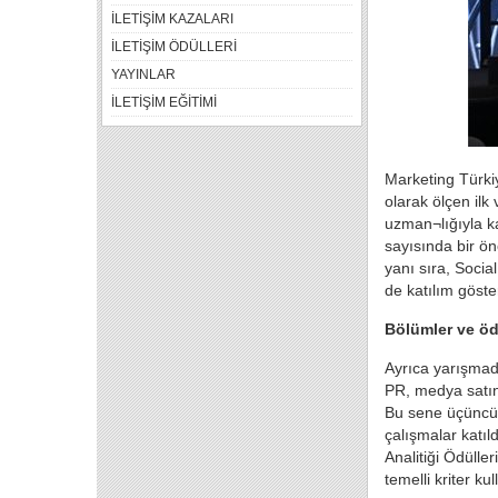
İLETİŞİM KAZALARI
İLETİŞİM ÖDÜLLERİ
YAYINLAR
İLETİŞİM EĞİTİMİ
Marketing Türkiy
olarak ölçen ilk
uzman¬lığıyla k
sayısında bir ön
yanı sıra, Socia
de katılım göste
Bölümler ve öd
Ayrıca yarışmada
PR, medya satın 
Bu sene üçüncüs
çalışmalar katı
Analitiği Ödülle
temelli kriter k