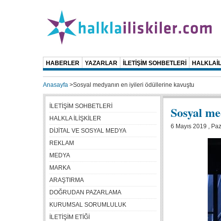
HABERLER
YAZARLAR
İLETİŞİM SOHBETLERİ
HALKLAİL
Anasayfa
>
Sosyal medyanın en iyileri ödüllerine kavuştu
İLETİŞİM SOHBETLERİ
Sosyal me
HALKLA İLİŞKİLER
6 Mayıs 2019 , Paz
DİJİTAL VE SOSYAL MEDYA
REKLAM
MEDYA
MARKA
ARAŞTIRMA
DOĞRUDAN PAZARLAMA
KURUMSAL SORUMLULUK
İLETİŞİM ETİĞİ