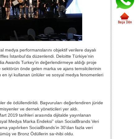
al medya performanslarını objektif verilere dayalı
les İstanbul’da düzenlendi. Deloitte Türkiye’nin
dia Awards Turkey'in değerlendirmeye aldığı proje
ne sektörün önde gelen marka ve ajans temsilcilerinin
ı en iyi kullanan ünlüler ve sosyal medya fenomenleri
r de ödüllendirildi. Başvuruları değerlendiren jüride
misyenler ve dernek yöneticileri yer aldı.
 2019 tarihleri arasında dijitalde yayınlanan
Sosyal Medya Marka Endeksi” olan SocialBrands Veri
ama yapılırken SocialBrands’in 30’dan fazla veri
 Gümüş ve Bronz Ödüllerin sa¬hibi oldu.