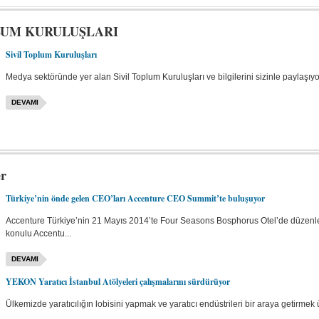
LUM KURULUŞLARI
Sivil Toplum Kuruluşları
Medya sektöründe yer alan Sivil Toplum Kuruluşları ve bilgilerini sizinle paylaşıyo
DEVAMI
er
Türkiye’nin önde gelen CEO’ları Accenture CEO Summit’te buluşuyor
Accenture Türkiye’nin 21 Mayıs 2014’te Four Seasons Bosphorus Otel’de düzenl
konulu Accentu...
DEVAMI
YEKON Yaratıcı İstanbul Atölyeleri çalışmalarını sürdürüyor
Ülkemizde yaratıcılığın lobisini yapmak ve yaratıcı endüstrileri bir araya getirmek 