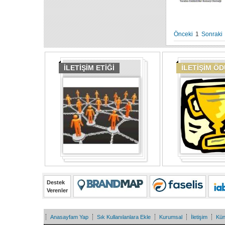
Önceki
1
Sonraki
İLETİŞİM ETİĞİ
İLETİŞİM Ö
Destek
Verenler
Anasayfam Yap
Sık Kullanılanlara Ekle
Kurumsal
İletişim
Kü