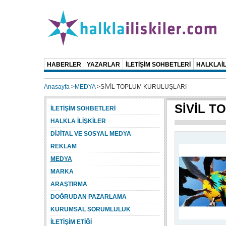
HABERLER
YAZARLAR
İLETİŞİM SOHBETLERİ
HALKLAİL
Anasayfa
>
MEDYA
>
SİVİL TOPLUM KURULUŞLARI
SİVİL T
İLETİŞİM SOHBETLERİ
HALKLA İLİŞKİLER
DİJİTAL VE SOSYAL MEDYA
REKLAM
MEDYA
MARKA
ARAŞTIRMA
DOĞRUDAN PAZARLAMA
KURUMSAL SORUMLULUK
İLETİŞİM ETİĞİ