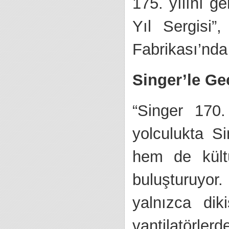
175. yılını g
Yıl Sergisi”
Fabrikası’nda 
Singer’le Ge
“Singer 170.
yolculukta Si
hem de kültü
buluşturuyo
yalnızca dik
vantilatörle