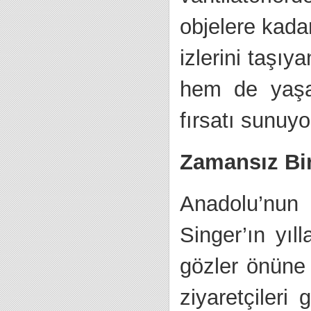
objelere kadar
izlerini taşıy
hem de yaşa
fırsatı sunuyo
Zamansız Bi
Anadolu’nun
Singer’ın yı
gözler önüne 
ziyaretçileri