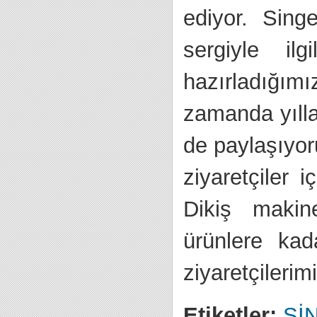
ediyor. Sin
sergiyle il
hazırladığım
zamanda yılla
de paylaşıyor
ziyaretçiler 
Dikiş makin
ürünlere ka
ziyaretçilerim
Etiketler:
Sİ