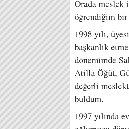
Orada meslek il
öğrendiğim bir
1998 yılı, üye
başkanlık etme 
dönemimde Sali
Atilla Öğüt, G
değerli meslekt
buldum.
1997 yılında e
oğlumuzu dünya