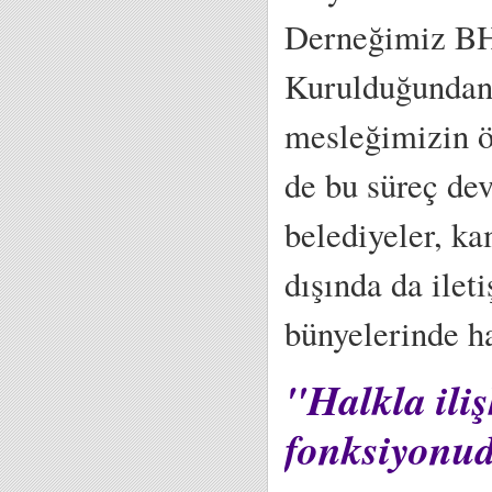
Derneğimiz BHİ
Kurulduğundan 
mesleğimizin ön
de bu süreç de
belediyeler, ka
dışında da ile
bünyelerinde ha
"Halkla iliş
fonksiyonu