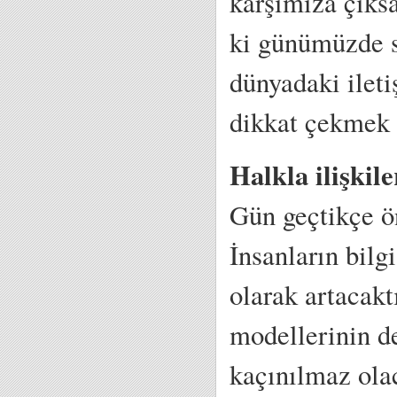
karşımıza çıks
ki günümüzde s
dünyadaki ileti
dikkat çekmek 
Halkla ilişkil
Gün geçtikçe ö
İnsanların bilg
olarak artacakt
modellerinin de
kaçınılmaz olac