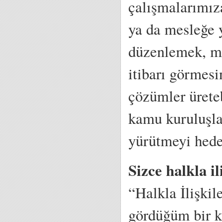
çalışmalarımız
ya da mesleğe y
düzenlemek, me
itibarı görmesi
çözümler ürete
kamu kuruluşlar
yürütmeyi hede
Sizce halkla il
“Halkla İlişkil
gördüğüm bir k