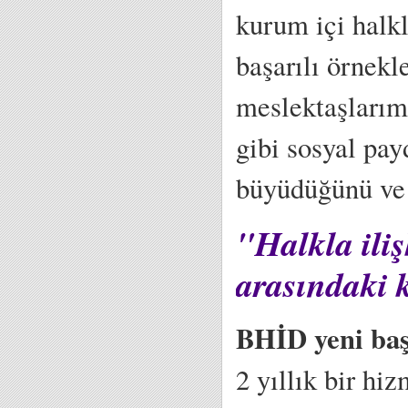
kurum içi halkl
başarılı örnekl
meslektaşlarım
gibi sosyal pa
büyüdüğünü ve k
"Halkla iliş
arasındaki 
BHİD yeni baş
2 yıllık bir hi