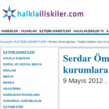
HABERLER
YAZARLAR
İLETİŞİM SOHBETLERİ
HALKLAİLİŞKİLER TV
İ
Anasayfa
>
İLETİŞİM SOHBETLERİ
>
Serdar Ömeroğulları; "Halkla ilişkiler, kişi ve
İLETİŞİM SOHBETLERİ
Serdar Ömer
HALKLA İLİŞKİLER
kurumlara 
DİJİTAL VE SOSYAL MEDYA
REKLAM
MEDYA
9 Mayıs 2012 ,
MARKA
ARAŞTIRMA
DOĞRUDAN PAZARLAMA
KURUMSAL SORUMLULUK
İLETİŞİM ETİĞİ