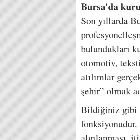
Bursa'da kurum
Son yıllarda Bu
profesyonelleşm
bulundukları ku
otomotiv, tekst
atılımlar gerçe
şehir” olmak ad
Bildiğiniz gibi
fonksiyonudur.
algılanması, it