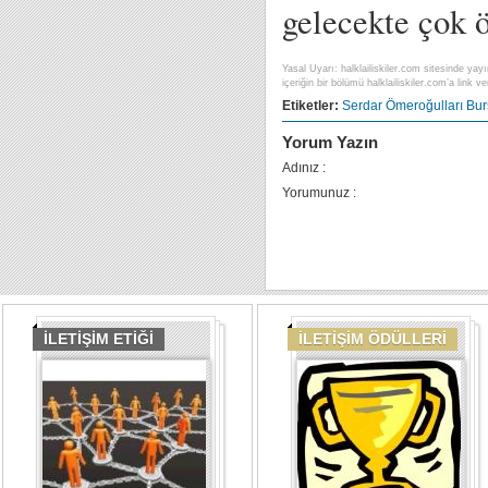
gelecekte çok 
Yasal Uyarı: halklailiskiler.com sitesinde yayı
içeriğin bir bölümü halklailiskiler.com’a link ver
Etiketler:
Serdar Ömeroğulları
Bur
Yorum Yazın
Adınız :
Yorumunuz :
İLETİŞİM ETİĞİ
İLETİŞİM ÖDÜLLERİ