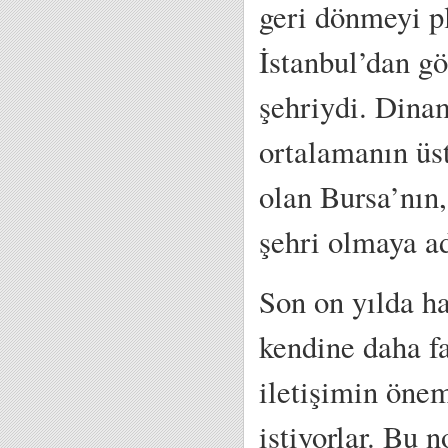
geri dönmeyi 
İstanbul’dan gö
şehriydi. Dinam
ortalamanın üs
olan Bursa’nın,
şehri olmaya a
Son on yılda h
kendine daha f
iletişimin öne
istiyorlar. Bu 