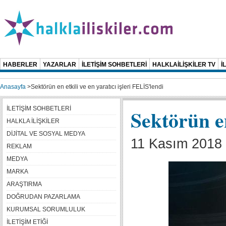
HABERLER
YAZARLAR
İLETİŞİM SOHBETLERİ
HALKLAİLİŞKİLER TV
İ
Anasayfa
>
Sektörün en etkili ve en yaratıcı işleri FELİS'lendi
İLETİŞİM SOHBETLERİ
Sektörün en
HALKLA İLİŞKİLER
DİJİTAL VE SOSYAL MEDYA
11 Kasım 2018 
REKLAM
MEDYA
MARKA
ARAŞTIRMA
DOĞRUDAN PAZARLAMA
KURUMSAL SORUMLULUK
İLETİŞİM ETİĞİ