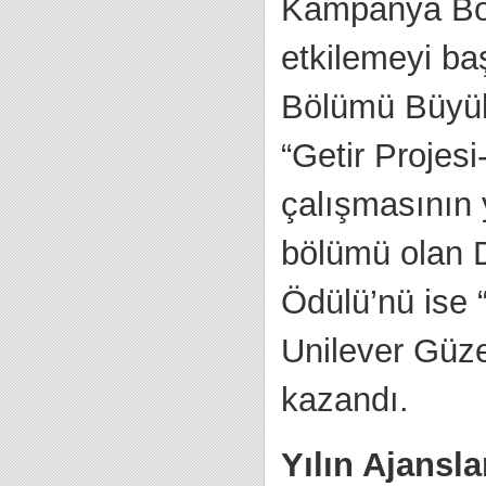
Kampanya Bölü
etkilemeyi ba
Bölümü Büyük
“Getir Projes
çalışmasının
bölümü olan 
Ödülü’nü ise
Unilever Güze
kazandı.
Yılın Ajansl