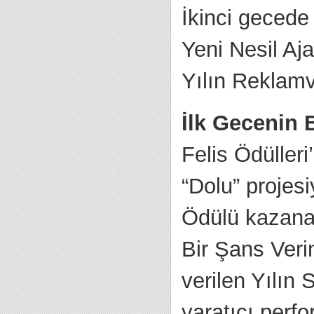
İkinci gecede 
Yeni Nesil Aj
Yılın Reklamv
İlk Gecenin B
Felis Ödüller
“Dolu” projes
Ödülü kazanan
Bir Şans Verin
verilen Yılın 
yaratıcı perfo