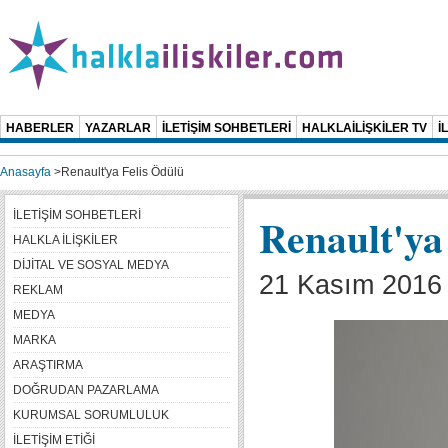
HABERLER
YAZARLAR
İLETİŞİM SOHBETLERİ
HALKLAİLİŞKİLER TV
İ
Anasayfa
>
Renault'ya Felis Ödülü
İLETİŞİM SOHBETLERİ
Renault'ya
HALKLA İLİŞKİLER
DİJİTAL VE SOSYAL MEDYA
21 Kasım 2016 
REKLAM
MEDYA
MARKA
ARAŞTIRMA
DOĞRUDAN PAZARLAMA
KURUMSAL SORUMLULUK
İLETİŞİM ETİĞİ