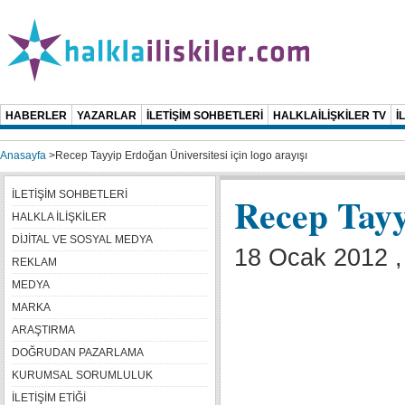
HABERLER
YAZARLAR
İLETİŞİM SOHBETLERİ
HALKLAİLİŞKİLER TV
İ
Anasayfa
>
Recep Tayyip Erdoğan Üniversitesi için logo arayışı
İLETİŞİM SOHBETLERİ
Recep Tayyi
HALKLA İLİŞKİLER
DİJİTAL VE SOSYAL MEDYA
18 Ocak 2012 
REKLAM
MEDYA
MARKA
ARAŞTIRMA
DOĞRUDAN PAZARLAMA
KURUMSAL SORUMLULUK
İLETİŞİM ETİĞİ