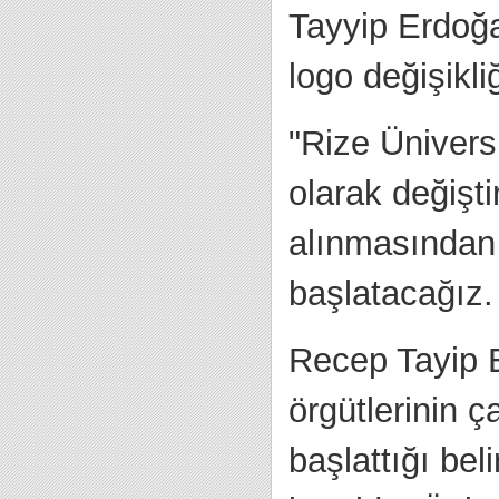
Tayyip Erdoğa
logo değişikli
"Rize Ünivers
olarak değişt
alınmasından 
başlatacağız.
Recep Tayip Er
örgütlerinin ç
başlattığı bel