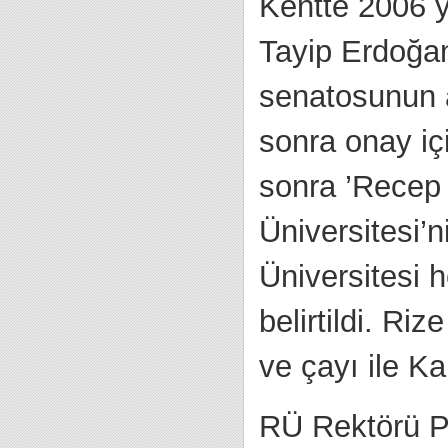
Kentte 2006 y
Tayip Erdoğan 
senatosunun a
sonra onay i
sonra ’Recep 
Üniversitesi’
Üniversitesi 
belirtildi. Ri
ve çayı ile K
RÜ Rektörü Pr