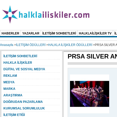
HABERLER
YAZARLAR
İLETİŞİM SOHBETLERİ
HALKLAİLİŞKİLER TV
İ
Anasayfa
>
İLETİŞİM ÖDÜLLERİ
>
HALKLA İLİŞKİLER ÖDÜLLERİ
>
PRSA SILVER 
PRSA SILVER A
İLETİŞİM SOHBETLERİ
HALKLA İLİŞKİLER
DİJİTAL VE SOSYAL MEDYA
REKLAM
MEDYA
MARKA
ARAŞTIRMA
DOĞRUDAN PAZARLAMA
KURUMSAL SORUMLULUK
İLETİŞİM ETİĞİ