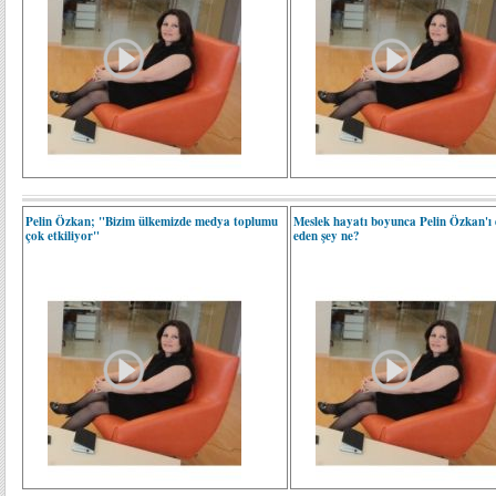
Pelin Özkan; "Bizim ülkemizde medya toplumu
Meslek hayatı boyunca Pelin Özkan'ı
çok etkiliyor"
eden şey ne?