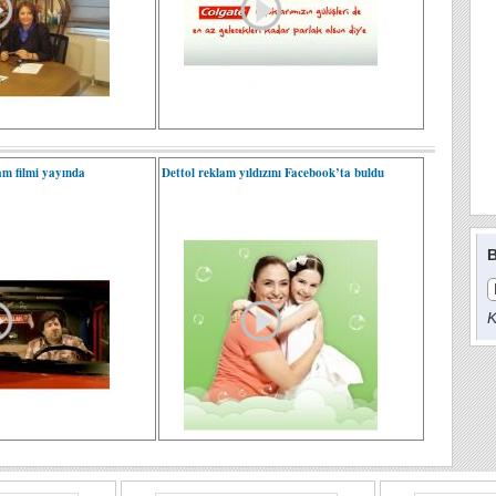
am filmi yayında
Dettol reklam yıldızını Facebook’ta buldu
B
K