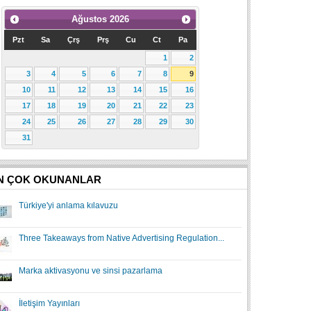
Ağustos
2026
Pzt
Sa
Çrş
Prş
Cu
Ct
Pa
1
2
3
4
5
6
7
8
9
10
11
12
13
14
15
16
17
18
19
20
21
22
23
24
25
26
27
28
29
30
31
N ÇOK OKUNANLAR
Türkiye'yi anlama kılavuzu
Three Takeaways from Native Advertising Regulation...
Marka aktivasyonu ve sinsi pazarlama
İletişim Yayınları