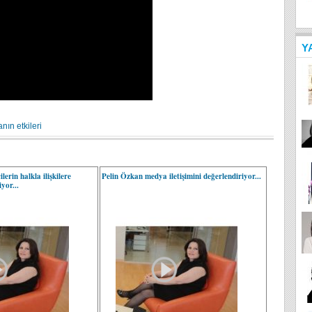
Y
ın etkileri
lerin halkla ilişkilere
Pelin Özkan medya iletişimini değerlendiriyor...
yor...