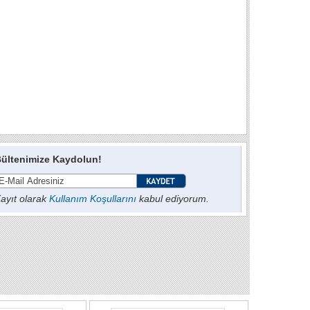
ültenimize Kaydolun!
ayıt olarak
Kullanım Koşullarını
kabul ediyorum.