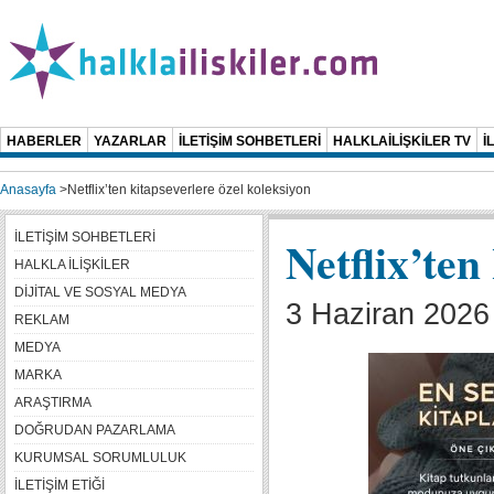
HABERLER
YAZARLAR
İLETİŞİM SOHBETLERİ
HALKLAİLİŞKİLER TV
İ
Anasayfa
>
Netflix’ten kitapseverlere özel koleksiyon
İLETİŞİM SOHBETLERİ
Netflix’ten
HALKLA İLİŞKİLER
DİJİTAL VE SOSYAL MEDYA
3 Haziran 2026
REKLAM
MEDYA
MARKA
ARAŞTIRMA
DOĞRUDAN PAZARLAMA
KURUMSAL SORUMLULUK
İLETİŞİM ETİĞİ