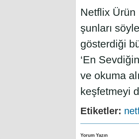
Netflix Ürü
şunları söyl
gösterdiği b
‘En Sevdiğini
ve okuma alı
keşfetmeyi da
Etiketler:
netf
Yorum Yazın