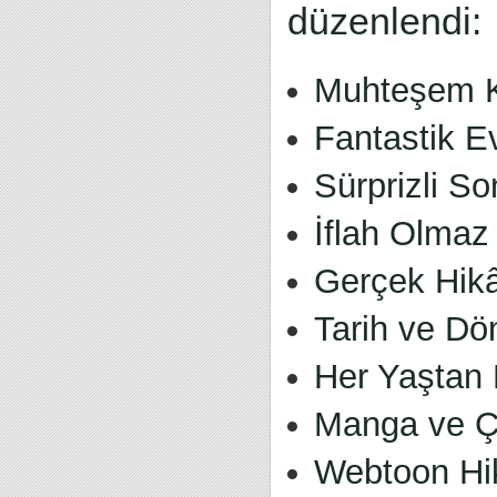
düzenlendi:
Muhteşem Ka
Fantastik E
Sürprizli So
İflah Olmaz
Gerçek Hikâ
Tarih ve Dö
Her Yaştan
Manga ve Çi
Webtoon Hik