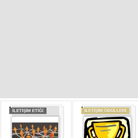
İLETİŞİM ETİĞİ
İLETİŞİM ÖDÜLLERİ