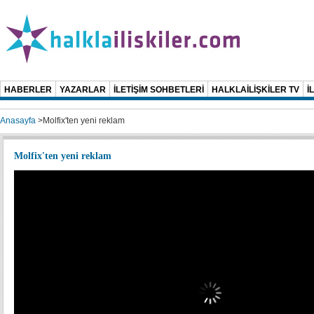
HABERLER
YAZARLAR
İLETİŞİM SOHBETLERİ
HALKLAİLİŞKİLER TV
İ
Anasayfa
>
Molfix'ten yeni reklam
Molfix'ten yeni reklam